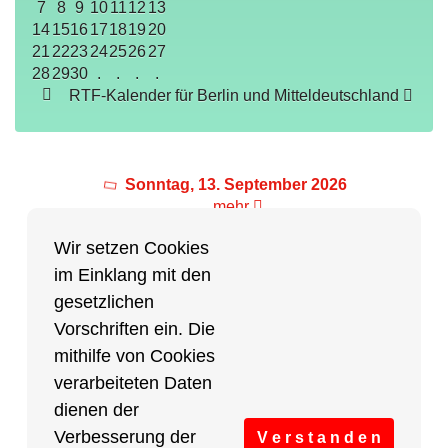
7
8
9
10
11
12
13
14
15
16
17
18
19
20
21
22
23
24
25
26
27
28
29
30
.
.
.
.
RTF-Kalender für Berlin und Mitteldeutschland
Sonntag, 13. September 2026
mehr
Wir setzen Cookies
im Einklang mit den
Partner des Breitensports
gesetzlichen
Vorschriften ein. Die
Partner von BRV-Breitensport.de
mithilfe von Cookies
verarbeiteten Daten
dienen der
Verbesserung der
V e r s t a n d e n