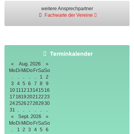
weitere Ansprechpartner
Fachwarte der Vereine
Terminkalender
«
Aug. 2026
»
Mo
Di
Mi
Do
Fr
Sa
So
.
.
.
.
.
1
2
3
4
5
6
7
8
9
10
11
12
13
14
15
16
17
18
19
20
21
22
23
24
25
26
27
28
29
30
31
.
.
.
.
.
.
«
Sept. 2026
»
Mo
Di
Mi
Do
Fr
Sa
So
.
1
2
3
4
5
6