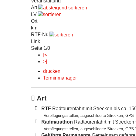
Veranstaltung
Art
LV
Ort
km
RTF-Nr.
Link
Seite 1/0
|<
>|
drucken
Terminmanager
Art
RTF
Radtourenfahrt mit Strecken bis ca. 1
- Verpflegungsstellen, augeschilderte Strecken, GPS-
Radmarathon
Radtourenfahrt mit Strecken
- Verpflegungsstellen, augeschilderte Strecken, GPS-
Geführte Permanente
Gemeinsam gefahren