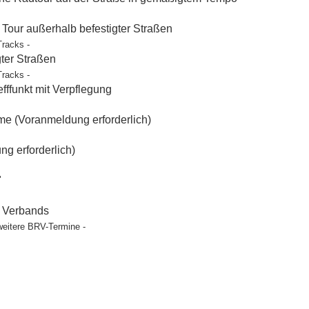
our außerhalb befestigter Straßen
Tracks -
gter Straßen
Tracks -
ffunkt mit Verpflegung
e (Voranmeldung erforderlich)
g erforderlich)
"
t Verbands
weitere BRV-Termine -