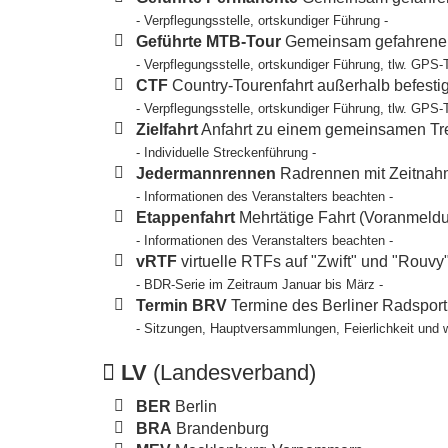
- Verpflegungsstelle, ortskundiger Führung -
Geführte MTB-Tour
Gemeinsam gefahrene T
- Verpflegungsstelle, ortskundiger Führung, tlw. GPS-
CTF
Country-Tourenfahrt außerhalb befesti
- Verpflegungsstelle, ortskundiger Führung, tlw. GPS-
Zielfahrt
Anfahrt zu einem gemeinsamen Tref
- Individuelle Streckenführung -
Jedermannrennen
Radrennen mit Zeitnahm
- Informationen des Veranstalters beachten -
Etappenfahrt
Mehrtätige Fahrt (Voranmeldun
- Informationen des Veranstalters beachten -
vRTF
virtuelle RTFs auf "Zwift" und "Rouvy
- BDR-Serie im Zeitraum Januar bis März -
Termin BRV
Termine des Berliner Radspor
- Sitzungen, Hauptversammlungen, Feierlichkeit und 
LV
(Landesverband)
BER
Berlin
BRA
Brandenburg