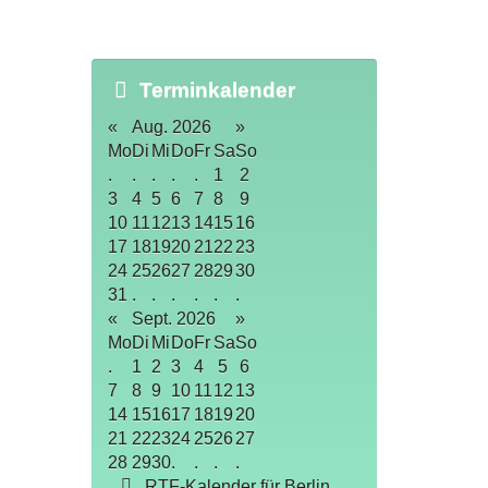
Terminkalender
«
Aug. 2026
»
Mo
Di
Mi
Do
Fr
Sa
So
.
.
.
.
.
1
2
3
4
5
6
7
8
9
10
11
12
13
14
15
16
17
18
19
20
21
22
23
24
25
26
27
28
29
30
31
.
.
.
.
.
.
«
Sept. 2026
»
Mo
Di
Mi
Do
Fr
Sa
So
.
1
2
3
4
5
6
7
8
9
10
11
12
13
14
15
16
17
18
19
20
21
22
23
24
25
26
27
28
29
30
.
.
.
.
RTF-Kalender für Berlin