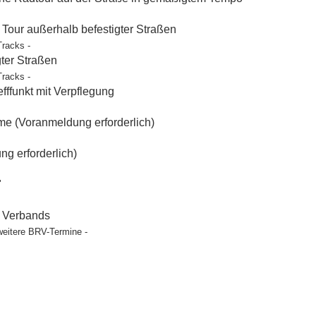
our außerhalb befestigter Straßen
Tracks -
gter Straßen
Tracks -
ffunkt mit Verpflegung
e (Voranmeldung erforderlich)
g erforderlich)
"
t Verbands
weitere BRV-Termine -