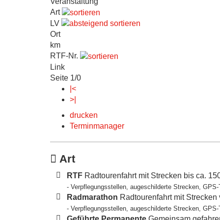
Veranstaltung
Art
LV
Ort
km
RTF-Nr.
Link
Seite 1/0
|<
>|
drucken
Terminmanager
Art
RTF
Radtourenfahrt mit Strecken bis ca. 1
- Verpflegungsstellen, augeschilderte Strecken, GPS-
Radmarathon
Radtourenfahrt mit Strecken
- Verpflegungsstellen, augeschilderte Strecken, GPS-
Geführte Permanente
Gemeinsam gefahren