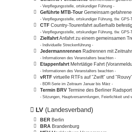
- Verpflegungsstelle, ortskundiger Führung -
Geführte MTB-Tour
Gemeinsam gefahrene T
- Verpflegungsstelle, ortskundiger Führung, tlw. GPS-
CTF
Country-Tourenfahrt außerhalb befesti
- Verpflegungsstelle, ortskundiger Führung, tlw. GPS-
Zielfahrt
Anfahrt zu einem gemeinsamen Tref
- Individuelle Streckenführung -
Jedermannrennen
Radrennen mit Zeitnahm
- Informationen des Veranstalters beachten -
Etappenfahrt
Mehrtätige Fahrt (Voranmeldun
- Informationen des Veranstalters beachten -
vRTF
virtuelle RTFs auf "Zwift" und "Rouvy
- BDR-Serie im Zeitraum Januar bis März -
Termin BRV
Termine des Berliner Radspor
- Sitzungen, Hauptversammlungen, Feierlichkeit und 
LV
(Landesverband)
BER
Berlin
BRA
Brandenburg