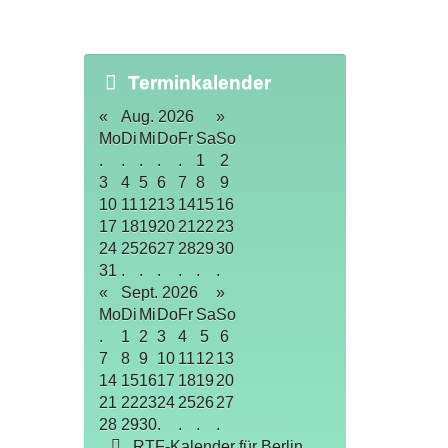
Terminkalender
«
Aug. 2026
»
Mo
Di
Mi
Do
Fr
Sa
So
.
.
.
.
.
1
2
3
4
5
6
7
8
9
10
11
12
13
14
15
16
17
18
19
20
21
22
23
24
25
26
27
28
29
30
31
.
.
.
.
.
.
«
Sept. 2026
»
Mo
Di
Mi
Do
Fr
Sa
So
.
1
2
3
4
5
6
7
8
9
10
11
12
13
14
15
16
17
18
19
20
21
22
23
24
25
26
27
28
29
30
.
.
.
.
RTF-Kalender für Berlin