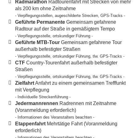
Radmarathon
Radtourenfahrt mit Strecken von mehr
als 200 km ohne Zeitnahme
- Verpflegungsstellen, augeschilderte Strecken, GPS-Tracks -
Geführte Permanente
Gemeinsam gefahrene
Radtour auf der Straße in gemäßigtem Tempo
- Verpflegungsstelle, ortskundiger Führung -
Geführte MTB-Tour
Gemeinsam gefahrene Tour
außerhalb befestigter Straßen
- Verpflegungsstelle, ortskundiger Führung, tlw. GPS-Tracks -
CTF
Country-Tourenfahrt außerhalb befestigter
Straßen
- Verpflegungsstelle, ortskundiger Führung, tlw. GPS-Tracks -
Zielfahrt
Anfahrt zu einem gemeinsamen Trefffunkt
mit Verpflegung
- Individuelle Streckenführung -
Jedermannrennen
Radrennen mit Zeitnahme
(Voranmeldung erforderlich)
- Informationen des Veranstalters beachten -
Etappenfahrt
Mehrtätige Fahrt (Voranmeldung
erforderlich)
- Informationen des Veranstalters beachten -