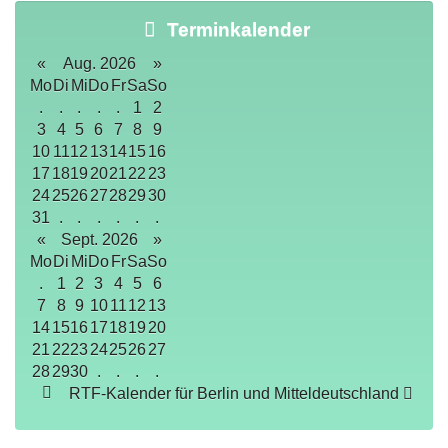
Terminkalender
«
Aug. 2026
»
Mo
Di
Mi
Do
Fr
Sa
So
.
.
.
.
.
1
2
3
4
5
6
7
8
9
10
11
12
13
14
15
16
17
18
19
20
21
22
23
24
25
26
27
28
29
30
31
.
.
.
.
.
.
«
Sept. 2026
»
Mo
Di
Mi
Do
Fr
Sa
So
.
1
2
3
4
5
6
7
8
9
10
11
12
13
14
15
16
17
18
19
20
21
22
23
24
25
26
27
28
29
30
.
.
.
.
RTF-Kalender für Berlin und Mitteldeutschland