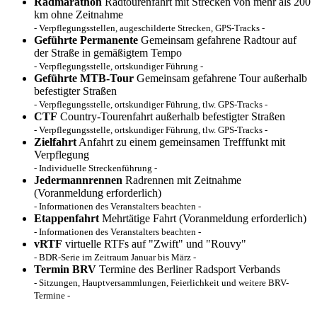
Radmarathon
Radtourenfahrt mit Strecken von mehr als 200
km ohne Zeitnahme
- Verpflegungsstellen, augeschilderte Strecken, GPS-Tracks -
Geführte Permanente
Gemeinsam gefahrene Radtour auf
der Straße in gemäßigtem Tempo
- Verpflegungsstelle, ortskundiger Führung -
Geführte MTB-Tour
Gemeinsam gefahrene Tour außerhalb
befestigter Straßen
- Verpflegungsstelle, ortskundiger Führung, tlw. GPS-Tracks -
CTF
Country-Tourenfahrt außerhalb befestigter Straßen
- Verpflegungsstelle, ortskundiger Führung, tlw. GPS-Tracks -
Zielfahrt
Anfahrt zu einem gemeinsamen Trefffunkt mit
Verpflegung
- Individuelle Streckenführung -
Jedermannrennen
Radrennen mit Zeitnahme
(Voranmeldung erforderlich)
- Informationen des Veranstalters beachten -
Etappenfahrt
Mehrtätige Fahrt (Voranmeldung erforderlich)
- Informationen des Veranstalters beachten -
vRTF
virtuelle RTFs auf "Zwift" und "Rouvy"
- BDR-Serie im Zeitraum Januar bis März -
Termin BRV
Termine des Berliner Radsport Verbands
- Sitzungen, Hauptversammlungen, Feierlichkeit und weitere BRV-
Termine -