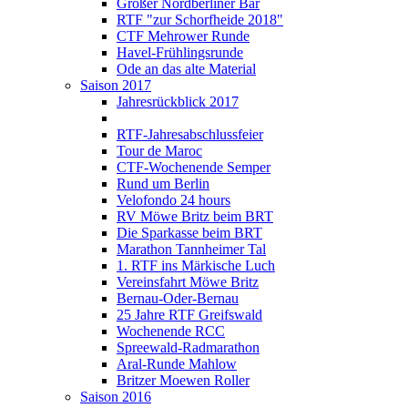
Großer Nordberliner Bär
RTF "zur Schorfheide 2018"
CTF Mehrower Runde
Havel-Frühlingsrunde
Ode an das alte Material
Saison 2017
Jahresrückblick 2017
RTF-Jahresabschlussfeier
Tour de Maroc
CTF-Wochenende Semper
Rund um Berlin
Velofondo 24 hours
RV Möwe Britz beim BRT
Die Sparkasse beim BRT
Marathon Tannheimer Tal
1. RTF ins Märkische Luch
Vereinsfahrt Möwe Britz
Bernau-Oder-Bernau
25 Jahre RTF Greifswald
Wochenende RCC
Spreewald-Radmarathon
Aral-Runde Mahlow
Britzer Moewen Roller
Saison 2016