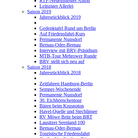
RTF-Neueinsteiger Anton
Leipziger Allerlei
Saison 2019
Jahresrückblick 2019
Gedenktafel Rund um Berlin
Auf Friedensfahrt-Kurs
Permanente Nunsdorf
Bernau-Oder-Bernau
Interview mit BRV-Präsidium
MTB-Tour Mehrower Runde
BRV stellt sich neu auf
Saison 2018
Jahresrückblick 2018
Zeitfahren Hamburg-Berlin
Semper-Wochenende
Permanente Nunsdorf
30. Eichhörnchentour
Bären beim Krusnoton
Havel-Quelle und Stechlinsee
RV Möwe Britz beim BRT
Lausitzer Seenland 100
Bernau-Oder-Bernau
Touristische Friedensfahrt