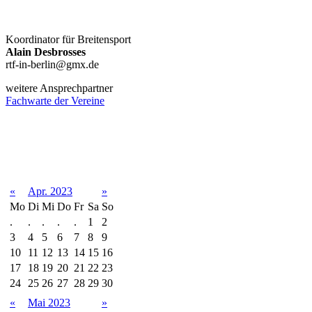
Koordinator für Breitensport
Alain Desbrosses
rtf-in-berlin@gmx.de
weitere Ansprechpartner
Fachwarte der Vereine
Terminkalender
«
Apr. 2023
»
Mo
Di
Mi
Do
Fr
Sa
So
.
.
.
.
.
1
2
3
4
5
6
7
8
9
10
11
12
13
14
15
16
17
18
19
20
21
22
23
24
25
26
27
28
29
30
«
Mai 2023
»