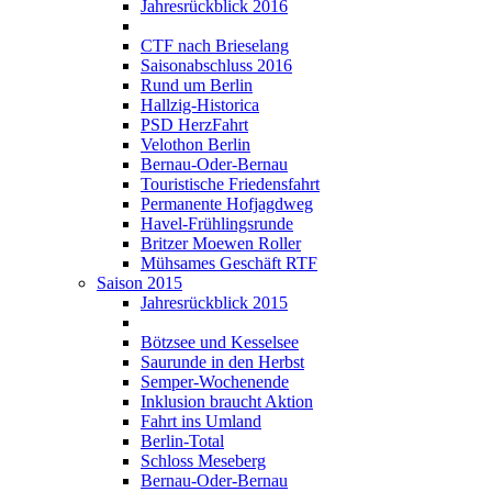
Jahresrückblick 2016
CTF nach Brieselang
Saisonabschluss 2016
Rund um Berlin
Hallzig-Historica
PSD HerzFahrt
Velothon Berlin
Bernau-Oder-Bernau
Touristische Friedensfahrt
Permanente Hofjagdweg
Havel-Frühlingsrunde
Britzer Moewen Roller
Mühsames Geschäft RTF
Saison 2015
Jahresrückblick 2015
Bötzsee und Kesselsee
Saurunde in den Herbst
Semper-Wochenende
Inklusion braucht Aktion
Fahrt ins Umland
Berlin-Total
Schloss Meseberg
Bernau-Oder-Bernau