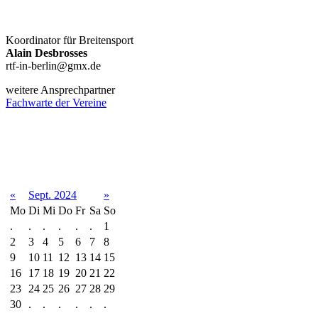
Koordinator für Breitensport
Alain Desbrosses
rtf-in-berlin@gmx.de
weitere Ansprechpartner
Fachwarte der Vereine
Terminkalender
«
Sept. 2024
»
Mo
Di
Mi
Do
Fr
Sa
So
.
.
.
.
.
.
1
2
3
4
5
6
7
8
9
10
11
12
13
14
15
16
17
18
19
20
21
22
23
24
25
26
27
28
29
30
.
.
.
.
.
.