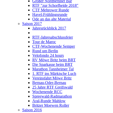
Großer Nordberliner Bär
RTF "zur Schorfheide 2018"
CTF Mehrower Runde
Havel-Frühlingsrunde
Ode an das alte Material
Saison 2017
Jahresrückblick 2017
RTF-Jahresabschlussfeier
Tour de Maroc
CTF-Wochenende Semper
Rund um Berlin
Velofondo 24 hours
RV Möwe Britz beim BRT
Die Sparkasse beim BRT
Marathon Tannheimer Tal
1. RTF ins Märkische Luch
Vereinsfahrt Möwe Britz
Bernau-Oder-Bernau
25 Jahre RTF Greifswald
Wochenende RCC
Spreewald-Radmarathon
Aral-Runde Mahlow
Britzer Moewen Roller
Saison 2016