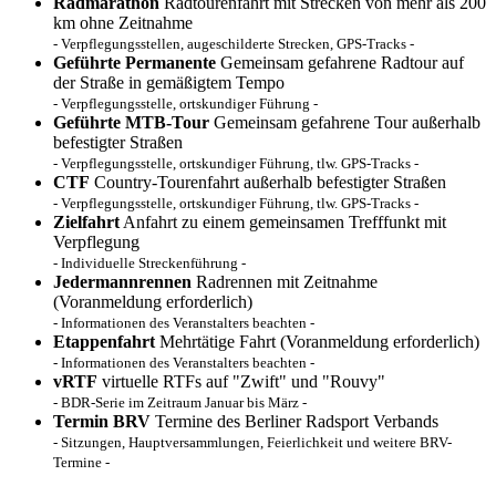
Radmarathon
Radtourenfahrt mit Strecken von mehr als 200
km ohne Zeitnahme
- Verpflegungsstellen, augeschilderte Strecken, GPS-Tracks -
Geführte Permanente
Gemeinsam gefahrene Radtour auf
der Straße in gemäßigtem Tempo
- Verpflegungsstelle, ortskundiger Führung -
Geführte MTB-Tour
Gemeinsam gefahrene Tour außerhalb
befestigter Straßen
- Verpflegungsstelle, ortskundiger Führung, tlw. GPS-Tracks -
CTF
Country-Tourenfahrt außerhalb befestigter Straßen
- Verpflegungsstelle, ortskundiger Führung, tlw. GPS-Tracks -
Zielfahrt
Anfahrt zu einem gemeinsamen Trefffunkt mit
Verpflegung
- Individuelle Streckenführung -
Jedermannrennen
Radrennen mit Zeitnahme
(Voranmeldung erforderlich)
- Informationen des Veranstalters beachten -
Etappenfahrt
Mehrtätige Fahrt (Voranmeldung erforderlich)
- Informationen des Veranstalters beachten -
vRTF
virtuelle RTFs auf "Zwift" und "Rouvy"
- BDR-Serie im Zeitraum Januar bis März -
Termin BRV
Termine des Berliner Radsport Verbands
- Sitzungen, Hauptversammlungen, Feierlichkeit und weitere BRV-
Termine -