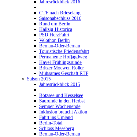
Jahresrückblick 2016
CTF nach Brieselang
Saisonabschluss 2016
Rund um Berlin
Hallzig-Historica
PSD HerzFahrt
Velothon Berlin
Bernau-Oder-Bernau
Touristische Friedensfahrt
Permanente Hofjagdweg
Havel-Frühlingsrunde
Britzer Moewen Roller
Mühsames Geschäft RTF
Saison 2015
Jahresrückblick 2015
Bötzsee und Kesselsee
Saurunde in den Herbst
Semper-Wochenende
Inklusion braucht Aktion
Fahrt ins Umland
Berlin-Total
Schloss Meseberg
Bernau-Oder-Bernau