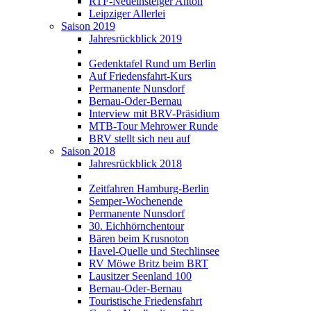
RTF-Neueinsteiger Anton
Leipziger Allerlei
Saison 2019
Jahresrückblick 2019
Gedenktafel Rund um Berlin
Auf Friedensfahrt-Kurs
Permanente Nunsdorf
Bernau-Oder-Bernau
Interview mit BRV-Präsidium
MTB-Tour Mehrower Runde
BRV stellt sich neu auf
Saison 2018
Jahresrückblick 2018
Zeitfahren Hamburg-Berlin
Semper-Wochenende
Permanente Nunsdorf
30. Eichhörnchentour
Bären beim Krusnoton
Havel-Quelle und Stechlinsee
RV Möwe Britz beim BRT
Lausitzer Seenland 100
Bernau-Oder-Bernau
Touristische Friedensfahrt