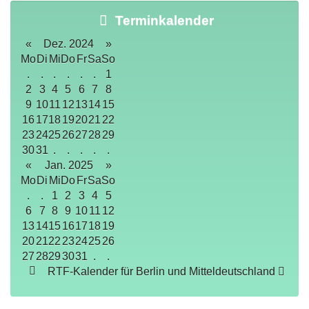
Terminkalender
«
Dez. 2024
»
Mo
Di
Mi
Do
Fr
Sa
So
.
.
.
.
.
.
1
2
3
4
5
6
7
8
9
10
11
12
13
14
15
16
17
18
19
20
21
22
23
24
25
26
27
28
29
30
31
.
.
.
.
.
«
Jan. 2025
»
Mo
Di
Mi
Do
Fr
Sa
So
.
.
1
2
3
4
5
6
7
8
9
10
11
12
13
14
15
16
17
18
19
20
21
22
23
24
25
26
27
28
29
30
31
.
.
RTF-Kalender für Berlin und Mitteldeutschland