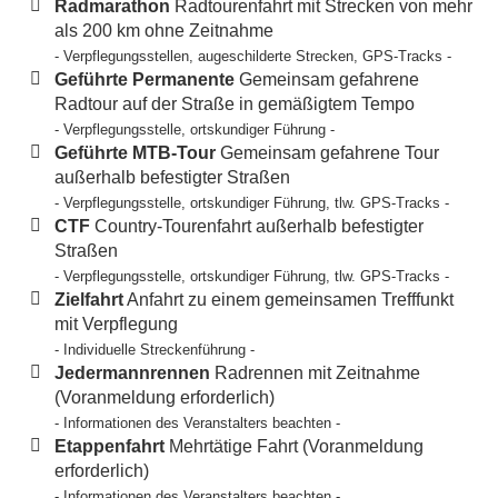
Radmarathon
Radtourenfahrt mit Strecken von mehr
als 200 km ohne Zeitnahme
- Verpflegungsstellen, augeschilderte Strecken, GPS-Tracks -
Geführte Permanente
Gemeinsam gefahrene
Radtour auf der Straße in gemäßigtem Tempo
- Verpflegungsstelle, ortskundiger Führung -
Geführte MTB-Tour
Gemeinsam gefahrene Tour
außerhalb befestigter Straßen
- Verpflegungsstelle, ortskundiger Führung, tlw. GPS-Tracks -
CTF
Country-Tourenfahrt außerhalb befestigter
Straßen
- Verpflegungsstelle, ortskundiger Führung, tlw. GPS-Tracks -
Zielfahrt
Anfahrt zu einem gemeinsamen Trefffunkt
mit Verpflegung
- Individuelle Streckenführung -
Jedermannrennen
Radrennen mit Zeitnahme
(Voranmeldung erforderlich)
- Informationen des Veranstalters beachten -
Etappenfahrt
Mehrtätige Fahrt (Voranmeldung
erforderlich)
- Informationen des Veranstalters beachten -