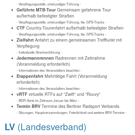
- Verpflegungsstelle, ortskundiger Führung -
Geführte MTB-Tour
Gemeinsam gefahrene Tour
außerhalb befestigter Straßen
- Verpflegungsstelle, ortskundiger Führung, tlw. GPS-Tracks -
CTF
Country-Tourenfahrt außerhalb befestigter Straßen
- Verpflegungsstelle, ortskundiger Führung, tlw. GPS-Tracks -
Zielfahrt
Anfahrt zu einem gemeinsamen Trefffunkt mit
Verpflegung
- Individuelle Streckenführung -
Jedermannrennen
Radrennen mit Zeitnahme
(Voranmeldung erforderlich)
- Informationen des Veranstalters beachten -
Etappenfahrt
Mehrtätige Fahrt (Voranmeldung
erforderlich)
- Informationen des Veranstalters beachten -
vRTF
virtuelle RTFs auf "Zwift" und "Rouvy"
- BDR-Serie im Zeitraum Januar bis März -
Termin BRV
Termine des Berliner Radsport Verbands
- Sitzungen, Hauptversammlungen, Feierlichkeit und weitere BRV-Termine -
LV
(Landesverband)