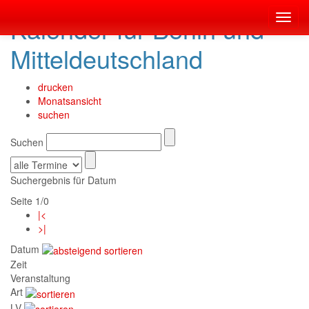
Kalender für Berlin und
Toggl
navig
Mitteldeutschland
drucken
Monatsansicht
suchen
Suchen
Suchergebnis für Datum
Seite 1/0
|<
>|
Datum
Zeit
Veranstaltung
Art
LV