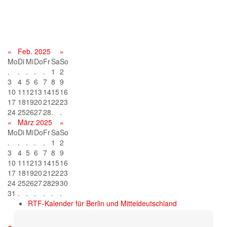
Terminkalender
«
Feb. 2025
»
Mo
Di
Mi
Do
Fr
Sa
So
.
.
.
.
.
1
2
3
4
5
6
7
8
9
10
11
12
13
14
15
16
17
18
19
20
21
22
23
24
25
26
27
28
.
.
«
März 2025
»
Mo
Di
Mi
Do
Fr
Sa
So
.
.
.
.
.
1
2
3
4
5
6
7
8
9
10
11
12
13
14
15
16
17
18
19
20
21
22
23
24
25
26
27
28
29
30
31
.
.
.
.
.
.
RTF-Kalender für Berlin und Mitteldeutschland