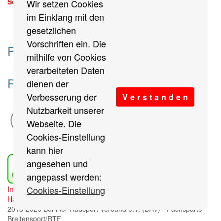
Sonntag, 13. September 2026
Wir setzen Cookies
mehr
im Einklang mit den
gesetzlichen
Vorschriften ein. Die
Partner des Breitensports
mithilfe von Cookies
verarbeiteten Daten
Partner von BRV-Breitensport.de
dienen der
Verbesserung der
V e r s t a n d e n
Nutzbarkeit unserer
Webseite. Die
Cookies-Einstellung
kann hier
angesehen und
angepasst werden:
Cookies-Einstellung
Impressum
/
Cookies Einstellungen
/
Datenschutz
/
Haftungsausschluss
/
Sitemap
2018-2026 Berliner Radsport Verband e.V. (BRV) - Fachsparte
Breitensport/RTF