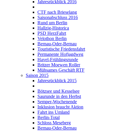
Jahresrückblick 2016
CTF nach Brieselang
Saisonabschluss 2016
Rund um Berlin
Hallzig-Historica
PSD HerzFahrt
Velothon Berlin
Bernau-Oder-Bernau
Touristische Friedensfahrt
Permanente Hofjagdweg
Havel-Frühlingsrunde
Britzer Moewen Roller
Mühsames Geschäft RTF
Saison 2015
Jahresrückblick 2015
Bötzsee und Kesselsee
Saurunde in den Herbst
Semper-Wochenende
Inklusion braucht Aktion
Fahrt ins Umland
Berlin-Total
Schloss Meseberg
Bernau-Oder-Bernau