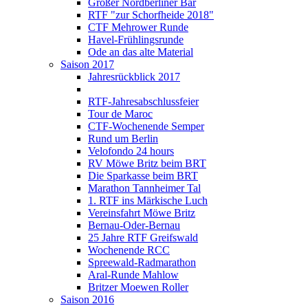
Großer Nordberliner Bär
RTF "zur Schorfheide 2018"
CTF Mehrower Runde
Havel-Frühlingsrunde
Ode an das alte Material
Saison 2017
Jahresrückblick 2017
RTF-Jahresabschlussfeier
Tour de Maroc
CTF-Wochenende Semper
Rund um Berlin
Velofondo 24 hours
RV Möwe Britz beim BRT
Die Sparkasse beim BRT
Marathon Tannheimer Tal
1. RTF ins Märkische Luch
Vereinsfahrt Möwe Britz
Bernau-Oder-Bernau
25 Jahre RTF Greifswald
Wochenende RCC
Spreewald-Radmarathon
Aral-Runde Mahlow
Britzer Moewen Roller
Saison 2016