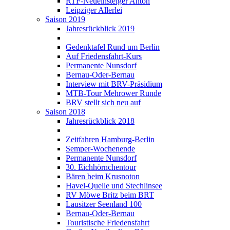
RTF-Neueinsteiger Anton
Leipziger Allerlei
Saison 2019
Jahresrückblick 2019
Gedenktafel Rund um Berlin
Auf Friedensfahrt-Kurs
Permanente Nunsdorf
Bernau-Oder-Bernau
Interview mit BRV-Präsidium
MTB-Tour Mehrower Runde
BRV stellt sich neu auf
Saison 2018
Jahresrückblick 2018
Zeitfahren Hamburg-Berlin
Semper-Wochenende
Permanente Nunsdorf
30. Eichhörnchentour
Bären beim Krusnoton
Havel-Quelle und Stechlinsee
RV Möwe Britz beim BRT
Lausitzer Seenland 100
Bernau-Oder-Bernau
Touristische Friedensfahrt