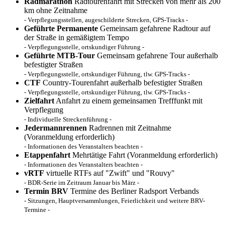
Radmarathon
Radtourenfahrt mit Strecken von mehr als 200
km ohne Zeitnahme
- Verpflegungsstellen, augeschilderte Strecken, GPS-Tracks -
Geführte Permanente
Gemeinsam gefahrene Radtour auf
der Straße in gemäßigtem Tempo
- Verpflegungsstelle, ortskundiger Führung -
Geführte MTB-Tour
Gemeinsam gefahrene Tour außerhalb
befestigter Straßen
- Verpflegungsstelle, ortskundiger Führung, tlw. GPS-Tracks -
CTF
Country-Tourenfahrt außerhalb befestigter Straßen
- Verpflegungsstelle, ortskundiger Führung, tlw. GPS-Tracks -
Zielfahrt
Anfahrt zu einem gemeinsamen Trefffunkt mit
Verpflegung
- Individuelle Streckenführung -
Jedermannrennen
Radrennen mit Zeitnahme
(Voranmeldung erforderlich)
- Informationen des Veranstalters beachten -
Etappenfahrt
Mehrtätige Fahrt (Voranmeldung erforderlich)
- Informationen des Veranstalters beachten -
vRTF
virtuelle RTFs auf "Zwift" und "Rouvy"
- BDR-Serie im Zeitraum Januar bis März -
Termin BRV
Termine des Berliner Radsport Verbands
- Sitzungen, Hauptversammlungen, Feierlichkeit und weitere BRV-
Termine -