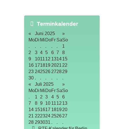
Terminkalender
«
Juni 2025
»
Mo
Di
Mi
Do
Fr
Sa
So
.
.
.
.
.
.
1
2
3
4
5
6
7
8
9
10
11
12
13
14
15
16
17
18
19
20
21
22
23
24
25
26
27
28
29
30
.
.
.
.
.
.
«
Juli 2025
»
Mo
Di
Mi
Do
Fr
Sa
So
.
1
2
3
4
5
6
7
8
9
10
11
12
13
14
15
16
17
18
19
20
21
22
23
24
25
26
27
28
29
30
31
.
.
.
RTF-Kalender für Berlin