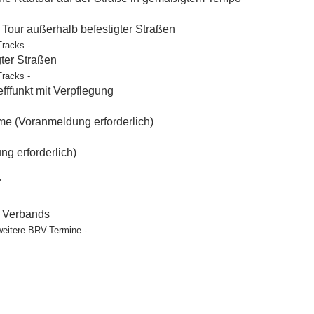
our außerhalb befestigter Straßen
Tracks -
gter Straßen
Tracks -
ffunkt mit Verpflegung
e (Voranmeldung erforderlich)
g erforderlich)
"
t Verbands
weitere BRV-Termine -