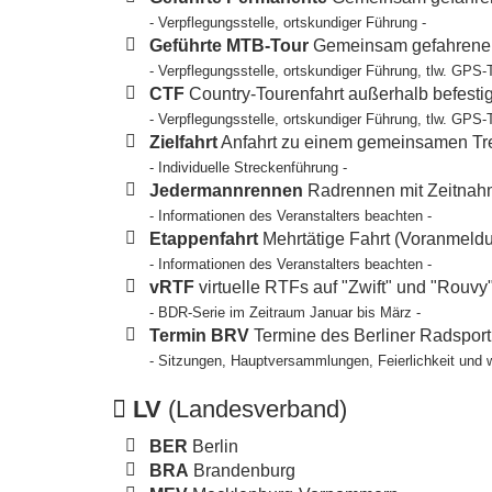
- Verpflegungsstelle, ortskundiger Führung -
Geführte MTB-Tour
Gemeinsam gefahrene T
- Verpflegungsstelle, ortskundiger Führung, tlw. GPS-
CTF
Country-Tourenfahrt außerhalb befesti
- Verpflegungsstelle, ortskundiger Führung, tlw. GPS-
Zielfahrt
Anfahrt zu einem gemeinsamen Tref
- Individuelle Streckenführung -
Jedermannrennen
Radrennen mit Zeitnahm
- Informationen des Veranstalters beachten -
Etappenfahrt
Mehrtätige Fahrt (Voranmeldun
- Informationen des Veranstalters beachten -
vRTF
virtuelle RTFs auf "Zwift" und "Rouvy
- BDR-Serie im Zeitraum Januar bis März -
Termin BRV
Termine des Berliner Radspor
- Sitzungen, Hauptversammlungen, Feierlichkeit und 
LV
(Landesverband)
BER
Berlin
BRA
Brandenburg