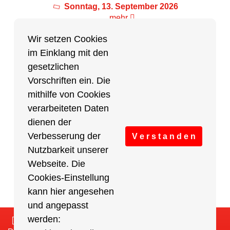
Sonntag, 13. September 2026
mehr
Wir setzen Cookies
im Einklang mit den
Partner des Breitensports
gesetzlichen
Vorschriften ein. Die
Partner von BRV-Breitensport.de
mithilfe von Cookies
verarbeiteten Daten
dienen der
Verbesserung der
V e r s t a n d e n
Nutzbarkeit unserer
Webseite. Die
Cookies-Einstellung
kann hier angesehen
und angepasst
werden:
Impressum
/
Cookies Einstellungen
/