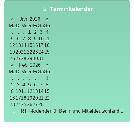
Terminkalender
«
Jan. 2026
»
Mo
Di
Mi
Do
Fr
Sa
So
.
.
.
1
2
3
4
5
6
7
8
9
10
11
12
13
14
15
16
17
18
19
20
21
22
23
24
25
26
27
28
29
30
31
.
«
Feb. 2026
»
Mo
Di
Mi
Do
Fr
Sa
So
.
.
.
.
.
.
1
2
3
4
5
6
7
8
9
10
11
12
13
14
15
16
17
18
19
20
21
22
23
24
25
26
27
28
.
RTF-Kalender für Berlin und Mitteldeutschland