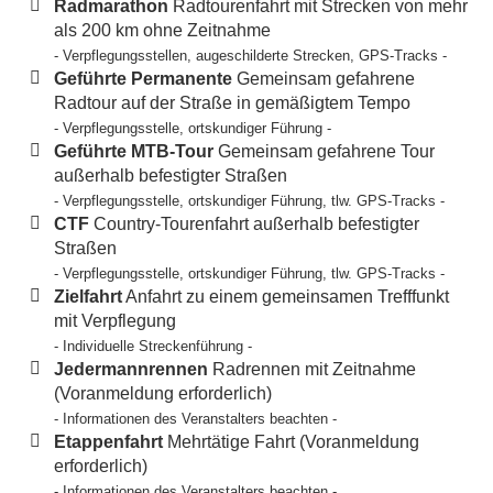
Radmarathon
Radtourenfahrt mit Strecken von mehr
als 200 km ohne Zeitnahme
- Verpflegungsstellen, augeschilderte Strecken, GPS-Tracks -
Geführte Permanente
Gemeinsam gefahrene
Radtour auf der Straße in gemäßigtem Tempo
- Verpflegungsstelle, ortskundiger Führung -
Geführte MTB-Tour
Gemeinsam gefahrene Tour
außerhalb befestigter Straßen
- Verpflegungsstelle, ortskundiger Führung, tlw. GPS-Tracks -
CTF
Country-Tourenfahrt außerhalb befestigter
Straßen
- Verpflegungsstelle, ortskundiger Führung, tlw. GPS-Tracks -
Zielfahrt
Anfahrt zu einem gemeinsamen Trefffunkt
mit Verpflegung
- Individuelle Streckenführung -
Jedermannrennen
Radrennen mit Zeitnahme
(Voranmeldung erforderlich)
- Informationen des Veranstalters beachten -
Etappenfahrt
Mehrtätige Fahrt (Voranmeldung
erforderlich)
- Informationen des Veranstalters beachten -