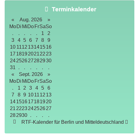
Terminkalender
«
Aug. 2026
»
Mo
Di
Mi
Do
Fr
Sa
So
.
.
.
.
.
1
2
3
4
5
6
7
8
9
10
11
12
13
14
15
16
17
18
19
20
21
22
23
24
25
26
27
28
29
30
31
.
.
.
.
.
.
«
Sept. 2026
»
Mo
Di
Mi
Do
Fr
Sa
So
.
1
2
3
4
5
6
7
8
9
10
11
12
13
14
15
16
17
18
19
20
21
22
23
24
25
26
27
28
29
30
.
.
.
.
RTF-Kalender für Berlin und Mitteldeutschland