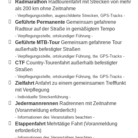
Radmarathon
Radtourenfahrt mit Strecken von mehr
als 200 km ohne Zeitnahme
- Verpflegungsstellen, augeschilderte Strecken, GPS-Tracks -
Geführte Permanente
Gemeinsam gefahrene
Radtour auf der Straße in gemäßigtem Tempo
- Verpflegungsstelle, ortskundiger Führung -
Geführte MTB-Tour
Gemeinsam gefahrene Tour
außerhalb befestigter Straßen
- Verpflegungsstelle, ortskundiger Führung, tlw. GPS-Tracks -
CTF
Country-Tourenfahrt außerhalb befestigter
Straßen
- Verpflegungsstelle, ortskundiger Führung, tlw. GPS-Tracks -
Zielfahrt
Anfahrt zu einem gemeinsamen Trefffunkt
mit Verpflegung
- Individuelle Streckenführung -
Jedermannrennen
Radrennen mit Zeitnahme
(Voranmeldung erforderlich)
- Informationen des Veranstalters beachten -
Etappenfahrt
Mehrtätige Fahrt (Voranmeldung
erforderlich)
- Informationen des Veranstalters beachten -