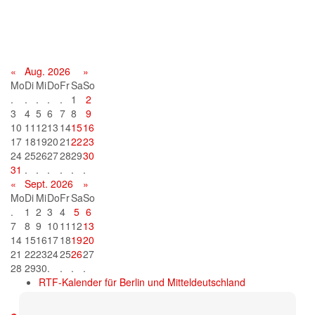
Terminkalender
«
Aug. 2026
»
Mo
Di
Mi
Do
Fr
Sa
So
.
.
.
.
.
1
2
3
4
5
6
7
8
9
10
11
12
13
14
15
16
17
18
19
20
21
22
23
24
25
26
27
28
29
30
31
.
.
.
.
.
.
«
Sept. 2026
»
Mo
Di
Mi
Do
Fr
Sa
So
.
1
2
3
4
5
6
7
8
9
10
11
12
13
14
15
16
17
18
19
20
21
22
23
24
25
26
27
28
29
30
.
.
.
.
RTF-Kalender für Berlin und Mitteldeutschland