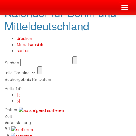
Kalender für Berlin und
Toggl
navig
Mitteldeutschland
drucken
Monatsansicht
suchen
Suchen
Suchergebnis für Datum
Seite 1/0
|<
>|
Datum
Zeit
Veranstaltung
Art
LV