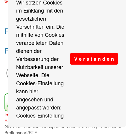
Sonntag, 13. September 2026
Wir setzen Cookies
mehr
im Einklang mit den
gesetzlichen
Vorschriften ein. Die
Partner des Breitensports
mithilfe von Cookies
verarbeiteten Daten
Partner von BRV-Breitensport.de
dienen der
Verbesserung der
V e r s t a n d e n
Nutzbarkeit unserer
Webseite. Die
Cookies-Einstellung
kann hier
angesehen und
angepasst werden:
Cookies-Einstellung
Impressum
/
Cookies Einstellungen
/
Datenschutz
/
Haftungsausschluss
/
Sitemap
2018-2026 Berliner Radsport Verband e.V. (BRV) - Fachsparte
Breitensport/RTF