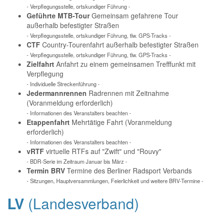
- Verpflegungsstelle, ortskundiger Führung -
Geführte MTB-Tour
Gemeinsam gefahrene Tour
außerhalb befestigter Straßen
- Verpflegungsstelle, ortskundiger Führung, tlw. GPS-Tracks -
CTF
Country-Tourenfahrt außerhalb befestigter Straßen
- Verpflegungsstelle, ortskundiger Führung, tlw. GPS-Tracks -
Zielfahrt
Anfahrt zu einem gemeinsamen Trefffunkt mit
Verpflegung
- Individuelle Streckenführung -
Jedermannrennen
Radrennen mit Zeitnahme
(Voranmeldung erforderlich)
- Informationen des Veranstalters beachten -
Etappenfahrt
Mehrtätige Fahrt (Voranmeldung
erforderlich)
- Informationen des Veranstalters beachten -
vRTF
virtuelle RTFs auf "Zwift" und "Rouvy"
- BDR-Serie im Zeitraum Januar bis März -
Termin BRV
Termine des Berliner Radsport Verbands
- Sitzungen, Hauptversammlungen, Feierlichkeit und weitere BRV-Termine -
LV
(Landesverband)