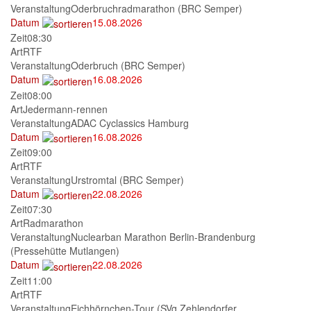
Veranstaltung
Oderbruchradmarathon (BRC Semper)
Datum
15.08.2026
Zeit
08:30
Art
RTF
Veranstaltung
Oderbruch (BRC Semper)
Datum
16.08.2026
Zeit
08:00
Art
Jedermann-rennen
Veranstaltung
ADAC Cyclassics Hamburg
Datum
16.08.2026
Zeit
09:00
Art
RTF
Veranstaltung
Urstromtal (BRC Semper)
Datum
22.08.2026
Zeit
07:30
Art
Radmarathon
Veranstaltung
Nuclearban Marathon Berlin-Brandenburg
(Pressehütte Mutlangen)
Datum
22.08.2026
Zeit
11:00
Art
RTF
Veranstaltung
Eichhörnchen-Tour (SVg Zehlendorfer