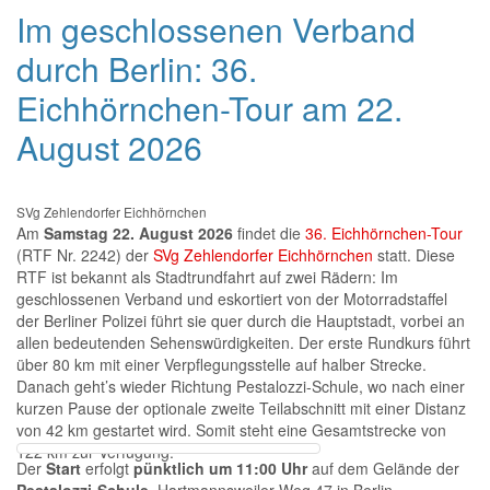
Im geschlossenen Verband
durch Berlin: 36.
Eichhörnchen-Tour am 22.
August 2026
SVg Zehlendorfer Eichhörnchen
Am
Samstag 22. August 2026
findet die
36. Eichhörnchen-Tour
(RTF Nr. 2242) der
SVg Zehlendorfer Eichhörnchen
statt. Diese
RTF ist bekannt als Stadtrundfahrt auf zwei Rädern: Im
geschlossenen Verband und eskortiert von der Motorradstaffel
der Berliner Polizei führt sie quer durch die Hauptstadt, vorbei an
allen bedeutenden Sehenswürdigkeiten. Der erste Rundkurs führt
über 80 km mit einer Verpflegungsstelle auf halber Strecke.
Danach geht’s wieder Richtung Pestalozzi-Schule, wo nach einer
kurzen Pause der optionale zweite Teilabschnitt mit einer Distanz
von 42 km gestartet wird. Somit steht eine Gesamtstrecke von
122 km zur Verfügung.
Der
Start
erfolgt
pünktlich um
11:00 Uhr
auf dem Gelände der