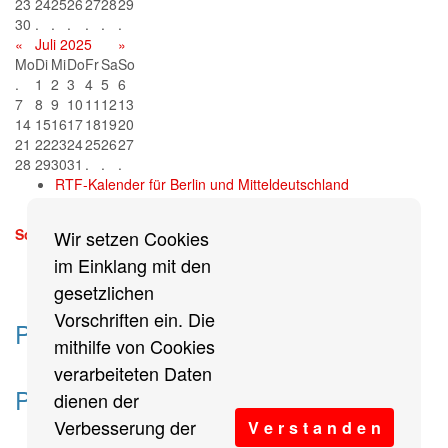
23
24
25
26
27
28
29
30
.
.
.
.
.
.
«
Juli 2025
»
Mo
Di
Mi
Do
Fr
Sa
So
.
1
2
3
4
5
6
7
8
9
10
11
12
13
14
15
16
17
18
19
20
21
22
23
24
25
26
27
28
29
30
31
.
.
.
RTF-Kalender für Berlin und Mitteldeutschland
Sonntag, 13. September 2026
Wir setzen Cookies
mehr
im Einklang mit den
gesetzlichen
Vorschriften ein. Die
Partner des Breitensports
mithilfe von Cookies
verarbeiteten Daten
Partner von BRV-Breitensport.de
dienen der
Verbesserung der
V e r s t a n d e n