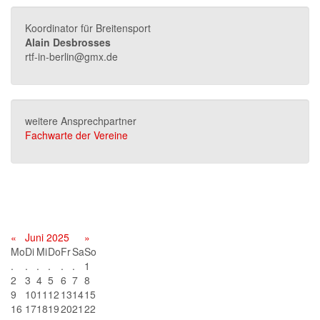
Koordinator für Breitensport
Alain Desbrosses
rtf-in-berlin@gmx.de
weitere Ansprechpartner
Fachwarte der Vereine
Terminkalender
«
Juni 2025
»
Mo
Di
Mi
Do
Fr
Sa
So
.
.
.
.
.
.
1
2
3
4
5
6
7
8
9
10
11
12
13
14
15
16
17
18
19
20
21
22