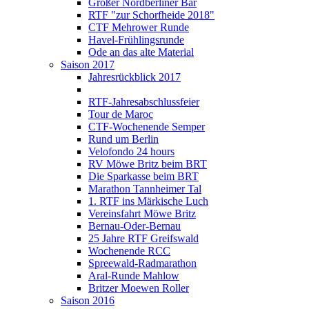
Großer Nordberliner Bär
RTF "zur Schorfheide 2018"
CTF Mehrower Runde
Havel-Frühlingsrunde
Ode an das alte Material
Saison 2017
Jahresrückblick 2017
RTF-Jahresabschlussfeier
Tour de Maroc
CTF-Wochenende Semper
Rund um Berlin
Velofondo 24 hours
RV Möwe Britz beim BRT
Die Sparkasse beim BRT
Marathon Tannheimer Tal
1. RTF ins Märkische Luch
Vereinsfahrt Möwe Britz
Bernau-Oder-Bernau
25 Jahre RTF Greifswald
Wochenende RCC
Spreewald-Radmarathon
Aral-Runde Mahlow
Britzer Moewen Roller
Saison 2016