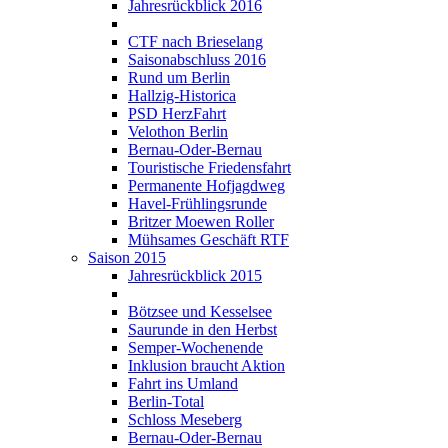
Jahresrückblick 2016
CTF nach Brieselang
Saisonabschluss 2016
Rund um Berlin
Hallzig-Historica
PSD HerzFahrt
Velothon Berlin
Bernau-Oder-Bernau
Touristische Friedensfahrt
Permanente Hofjagdweg
Havel-Frühlingsrunde
Britzer Moewen Roller
Mühsames Geschäft RTF
Saison 2015
Jahresrückblick 2015
Bötzsee und Kesselsee
Saurunde in den Herbst
Semper-Wochenende
Inklusion braucht Aktion
Fahrt ins Umland
Berlin-Total
Schloss Meseberg
Bernau-Oder-Bernau