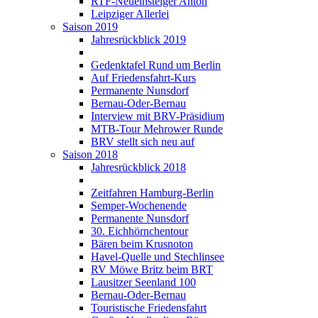
RTF-Neueinsteiger Anton
Leipziger Allerlei
Saison 2019
Jahresrückblick 2019
Gedenktafel Rund um Berlin
Auf Friedensfahrt-Kurs
Permanente Nunsdorf
Bernau-Oder-Bernau
Interview mit BRV-Präsidium
MTB-Tour Mehrower Runde
BRV stellt sich neu auf
Saison 2018
Jahresrückblick 2018
Zeitfahren Hamburg-Berlin
Semper-Wochenende
Permanente Nunsdorf
30. Eichhörnchentour
Bären beim Krusnoton
Havel-Quelle und Stechlinsee
RV Möwe Britz beim BRT
Lausitzer Seenland 100
Bernau-Oder-Bernau
Touristische Friedensfahrt