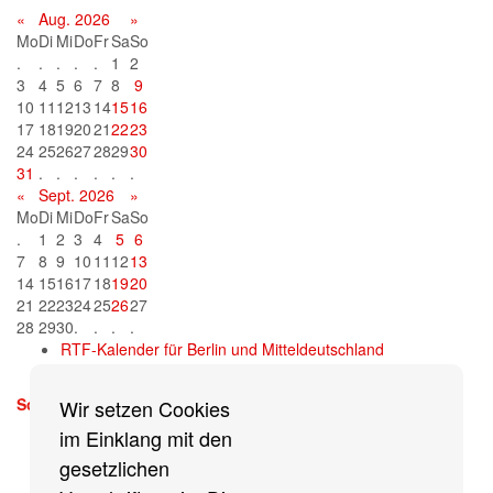
«
Aug. 2026
»
Mo
Di
Mi
Do
Fr
Sa
So
.
.
.
.
.
1
2
3
4
5
6
7
8
9
10
11
12
13
14
15
16
17
18
19
20
21
22
23
24
25
26
27
28
29
30
31
.
.
.
.
.
.
«
Sept. 2026
»
Mo
Di
Mi
Do
Fr
Sa
So
.
1
2
3
4
5
6
7
8
9
10
11
12
13
14
15
16
17
18
19
20
21
22
23
24
25
26
27
28
29
30
.
.
.
.
RTF-Kalender für Berlin und Mitteldeutschland
Sonntag, 13. September 2026
Wir setzen Cookies
mehr
im Einklang mit den
gesetzlichen