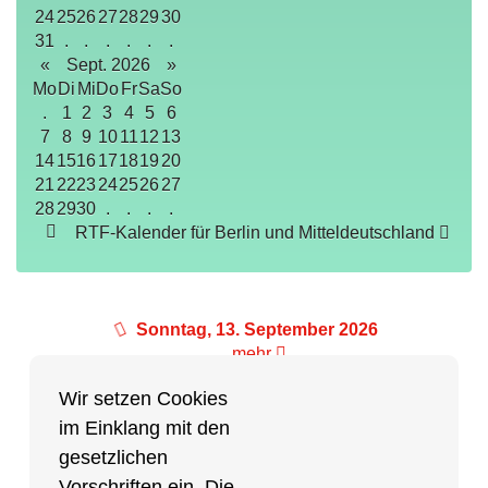
24
25
26
27
28
29
30
31
.
.
.
.
.
.
«
Sept. 2026
»
Mo
Di
Mi
Do
Fr
Sa
So
.
1
2
3
4
5
6
7
8
9
10
11
12
13
14
15
16
17
18
19
20
21
22
23
24
25
26
27
28
29
30
.
.
.
.
RTF-Kalender für Berlin und Mitteldeutschland
Sonntag, 13. September 2026
mehr
Wir setzen Cookies
im Einklang mit den
Partner des Breitensports
gesetzlichen
Vorschriften ein. Die