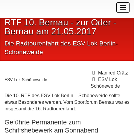
Togg
navig
RTF 10. Bernau - zur Oder -
Bernau am 21.05.2017
Die Radtourenfahrt des ESV Lok Berlin-
Schöneweide
Manfred Grätz
ESV Lok
ESV Lok Schöneweide
Schöneweide
Die 10. RTF des ESV Lok Berlin – Schöneweide sollte
etwas Besonderes werden. Vom Sportforum Bernau war es
insgesamt die 16. Radtourenfahrt.
Geführte Permanente zum
Schiffshebewerk am Sonnabend