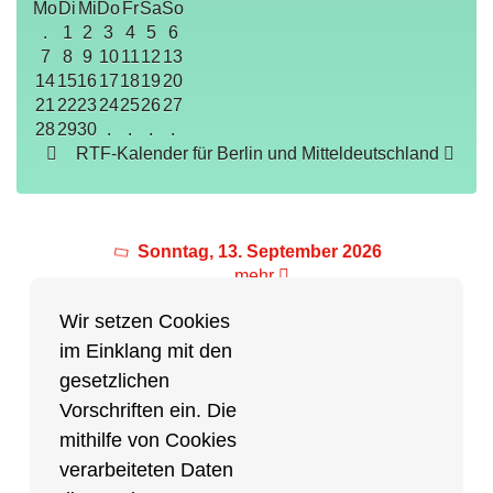
Mo
Di
Mi
Do
Fr
Sa
So
.
1
2
3
4
5
6
7
8
9
10
11
12
13
14
15
16
17
18
19
20
21
22
23
24
25
26
27
28
29
30
.
.
.
.
RTF-Kalender für Berlin und Mitteldeutschland
Sonntag, 13. September 2026
mehr
Wir setzen Cookies
im Einklang mit den
Partner des Breitensports
gesetzlichen
Vorschriften ein. Die
Partner von BRV-Breitensport.de
mithilfe von Cookies
verarbeiteten Daten