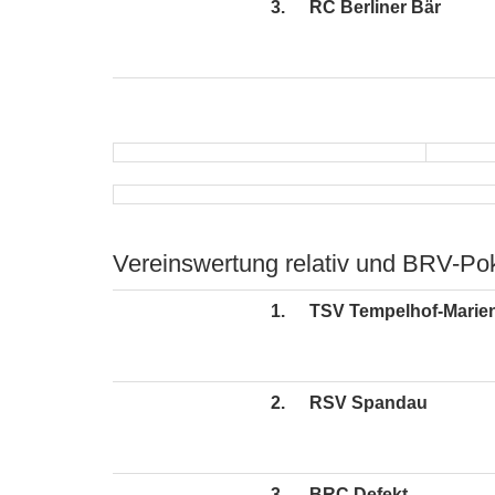
3.
RC Berliner Bär
Vereinswertung relativ und BRV-Po
1.
TSV Tempelhof-Marie
2.
RSV Spandau
3.
BRC Defekt