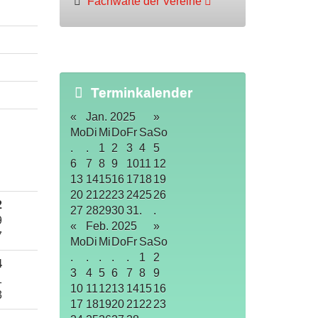
Fachwarte der Vereine
Terminkalender
«
Jan. 2025
»
Mo
Di
Mi
Do
Fr
Sa
So
.
.
1
2
3
4
5
6
7
8
9
10
11
12
13
14
15
16
17
18
19
20
21
22
23
24
25
26
2
27
28
29
30
31
.
.
9
«
Feb. 2025
»
7
Mo
Di
Mi
Do
Fr
Sa
So
.
.
.
.
.
1
2
4
3
4
5
6
7
8
9
1
10
11
12
13
14
15
16
3
17
18
19
20
21
22
23