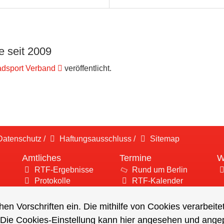
 seit 2009
adsport Verband
veröffentlicht.
atenschutz
/
Haftungsausschluss
/
Sitemap
Amtliches
Termine
W
RTF-Ergebnisse
Rund um Berlin
Protokolle
RTF-Kalender
hen Vorschriften ein. Die mithilfe von Cookies verarbeit
 Die Cookies-Einstellung kann hier angesehen und ange