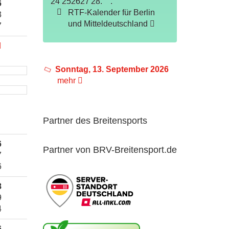
24
25
26
27
28
.
.
6
RTF-Kalender für Berlin
3
und Mitteldeutschland
7
Sonntag, 13. September 2026
mehr
Partner des Breitensports
6
Partner von BRV-Breitensport.de
7
6
8
9
4
6