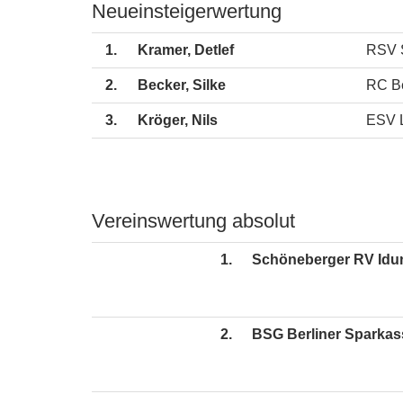
Neueinsteigerwertung
1.
Kramer, Detlef
RSV 
2.
Becker, Silke
RC Be
3.
Kröger, Nils
ESV 
Vereinswertung absolut
1.
Schöneberger RV Idu
2.
BSG Berliner Sparkas