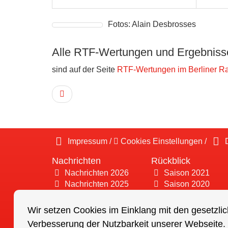
Fotos: Alain Desbrosses
Alle RTF-Wertungen und Ergebnisse
sind auf der Seite
RTF-Wertungen im Berliner R
Impressum
/
Cookies Einstellungen
/
D
Nachrichten
Rückblick
Nachrichten 2026
Saison 2021
Nachrichten 2025
Saison 2020
Nachrichten 2024
Saison 2019
Nachrichten 2023
Saison 2018
Wir setzen Cookies im Einklang mit den gesetzlic
Nachrichten 2022
Saison 2017
Verbesserung der Nutzbarkeit unserer Webseite.