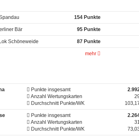
Spandau
154 Punkte
rliner Bär
95 Punkte
Lok Schöneweide
87 Punkte
mehr
na
Punkte insgesamt
2.99
Anzahl Wertungskarten
2
Durchschnitt Punkte/WK
103,1
se
Punkte insgesamt
2.26
Anzahl Wertungskarten
3
Durchschnitt Punkte/WK
73,0