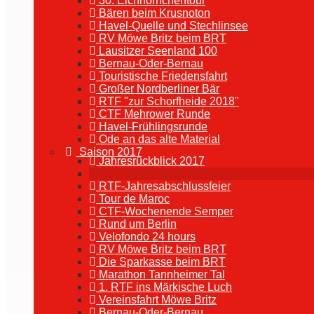
30. Eichhörnchentour
Bären beim Krusnoton
Havel-Quelle und Stechlinsee
RV Möwe Britz beim BRT
Lausitzer Seenland 100
Bernau-Oder-Bernau
Touristische Friedensfahrt
Großer Nordberliner Bär
RTF "zur Schorfheide 2018"
CTF Mehrower Runde
Havel-Frühlingsrunde
Ode an das alte Material
Saison 2017
Jahresrückblick 2017
RTF-Jahresabschlussfeier
Tour de Maroc
CTF-Wochenende Semper
Rund um Berlin
Velofondo 24 hours
RV Möwe Britz beim BRT
Die Sparkasse beim BRT
Marathon Tannheimer Tal
1. RTF ins Märkische Luch
Vereinsfahrt Möwe Britz
Bernau-Oder-Bernau