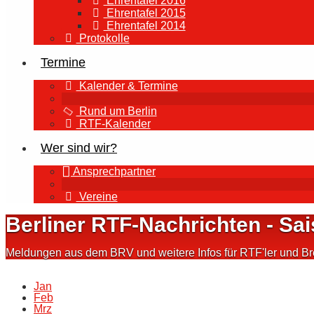
Ehrentafel 2016
Ehrentafel 2015
Ehrentafel 2014
Protokolle
Termine
Kalender & Termine
Rund um Berlin
RTF-Kalender
Wer sind wir?
Ansprechpartner
Vereine
Berliner RTF-Nachrichten - Sa
Meldungen aus dem BRV und weitere Infos für RTF'ler und Bre
Jan
Feb
Mrz