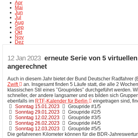
Apr
Mai
Jun
Jul
Aug
Sep
Okt
Nov
Dez
12
Jan
2023
erneute Serie von 5 virtuelle
angerechnet
Auch in diesem Jahr bietet der Bund Deutscher Radfahrer (B
Zwift
an. Insgesamt finden 5 Läufe statt, die alle 2 Woch
klassischen Stil eines "Grouprides" durchgeführt werden. Wi
schneller, der andere langsamer und es bilden sich Gruppen.
ebenfalls im
RTF-Kalender für Berlin
eingetragen sind, fi
Sonntag 15.01.2023
Groupride #1/5
Sonntag 29.01.2023
Groupride #2/5
Sonntag 12.02.2023
Groupride #3/5
Sonntag 26.02.2023
Groupride #4/5
Sonntag 12.03.2023
Groupride #5/5
Die gefahrenen Kilometer können für die BDR-Jahreswertung