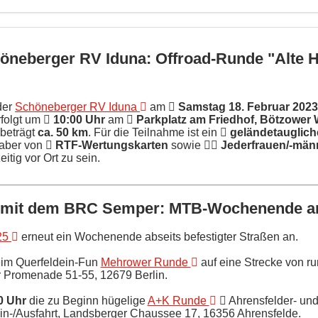
öneberger RV Iduna: Offroad-Runde "Alte 
der
Schöneberger RV Iduna
am
Samstag 18. Februar 2023
rfolgt um
10:00 Uhr
am
Parkplatz am Friedhof, Bötzower
 beträgt
ca. 50 km
. Für die Teilnahme ist ein
geländetauglich
nhaber von
RTF-Wertungskarten
sowie
Jederfrauen/-män
itig vor Ort zu sein.
n mit dem BRC Semper: MTB-Wochenende am
25
erneut ein Wochenende abseits befestigter Straßen an.
eim Querfeldein-Fun
Mehrower Runde
auf eine Strecke von ru
r Promenade 51-55, 12679 Berlin.
0 Uhr
die zu Beginn hügelige
A+K Runde
Ahrensfelder- und 
 Ein-/Ausfahrt, Landsberger Chaussee 17, 16356 Ahrensfelde.