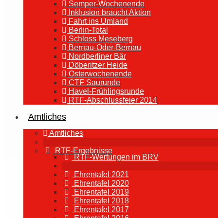
Semper-Wochenende
Inklusion braucht Aktion
Fahrt ins Umland
Berlin-Total
Schloss Meseberg
Bernau-Oder-Bernau
Nordberliner Bär
Döberitzer Heide
Osterwochenende
CTF Saurunde
Havel-Frühlingsrunde
RTF-Abschlussfeier 2014
Amtliches
Amtliches
RTF-Ergebnisse
RTF-Wertungen im BRV
Ehrentafel 2021
Ehrentafel 2020
Ehrentafel 2019
Ehrentafel 2018
Ehrentafel 2017