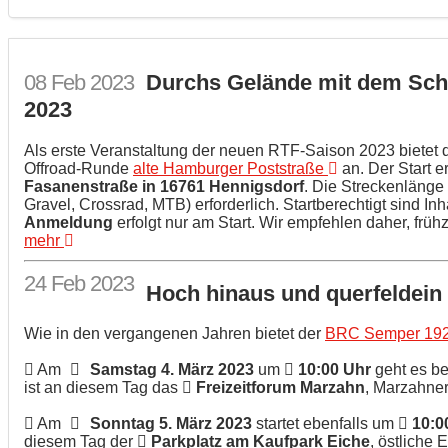
08
Feb
2023
Durchs Gelände mit dem Sch
2023
Als erste Veranstaltung der neuen RTF-Saison 2023 bietet 
Offroad-Runde
alte Hamburger Poststraße
an. Der Start e
Fasanenstraße in 16761 Hennigsdorf
. Die Streckenlänge
Gravel, Crossrad, MTB) erforderlich. Startberechtigt sind I
Anmeldung
erfolgt nur am Start. Wir empfehlen daher, frühze
mehr
24
Feb
2023
Hoch hinaus und querfeldei
Wie in den vergangenen Jahren bietet der
BRC Semper 19
Am
Samstag 4. März 2023
um
10:00 Uhr
geht es b
ist an diesem Tag das
Freizeitforum Marzahn
, Marzahne
Am
Sonntag 5. März 2023
startet ebenfalls um
10:0
diesem Tag der
Parkplatz am Kaufpark Eiche
, östliche