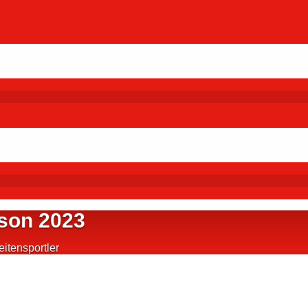
ison 2023
itensportler