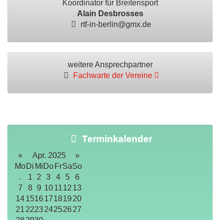
Koordinator für Breitensport
Alain Desbrosses
rtf-in-berlin@gmx.de
weitere Ansprechpartner
Fachwarte der Vereine
Terminkalender
«
Apr. 2025
»
Mo
Di
Mi
Do
Fr
Sa
So
.
1
2
3
4
5
6
7
8
9
10
11
12
13
14
15
16
17
18
19
20
21
22
23
24
25
26
27