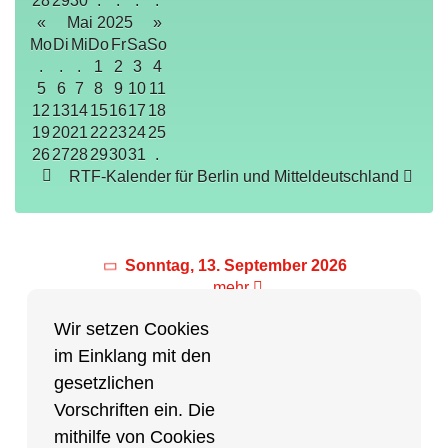
28
29
30
.
.
.
.
«
Mai 2025
»
Mo
Di
Mi
Do
Fr
Sa
So
.
.
.
1
2
3
4
5
6
7
8
9
10
11
12
13
14
15
16
17
18
19
20
21
22
23
24
25
26
27
28
29
30
31
.
RTF-Kalender für Berlin und Mitteldeutschland
Sonntag, 13. September 2026
mehr
Wir setzen Cookies
im Einklang mit den
Partner des Breitensports
gesetzlichen
Vorschriften ein. Die
Partner von BRV-Breitensport.de
mithilfe von Cookies