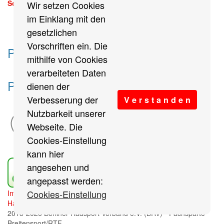
Sonntag, 13. September 2026
Wir setzen Cookies
mehr
im Einklang mit den
gesetzlichen
Vorschriften ein. Die
Partner des Breitensports
mithilfe von Cookies
verarbeiteten Daten
Partner von BRV-Breitensport.de
dienen der
Verbesserung der
V e r s t a n d e n
Nutzbarkeit unserer
Webseite. Die
Cookies-Einstellung
kann hier
angesehen und
angepasst werden:
Cookies-Einstellung
Impressum
/
Cookies Einstellungen
/
Datenschutz
/
Haftungsausschluss
/
Sitemap
2018-2026 Berliner Radsport Verband e.V. (BRV) - Fachsparte
Breitensport/RTF