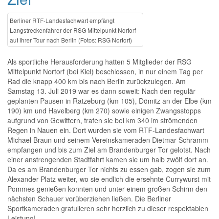
Berliner RTF-Landesfachwart empfängt
Langstreckenfahrer der RSG Mittelpunkt Nortorf
auf ihrer Tour nach Berlin (Fotos: RSG Nortorf)
Als sportliche Herausforderung hatten 5 Mitglieder der RSG
Mittelpunkt Nortorf (bei Kiel) beschlossen, in nur einem Tag per
Rad die knapp 400 km bis nach Berlin zurückzulegen. Am
Samstag 13. Juli 2019 war es dann soweit: Nach den regulär
geplanten Pausen in Ratzeburg (km 105), Dömitz an der Elbe (km
190) km und Havelberg (km 270) sowie einigen Zwangsstopps
aufgrund von Gewittern, trafen sie bei km 340 im strömenden
Regen in Nauen ein. Dort wurden sie vom RTF-Landesfachwart
Michael Braun und seinem Vereinskameraden Dietmar Schramm
empfangen und bis zum Ziel am Brandenburger Tor gelotst. Nach
einer anstrengenden Stadtfahrt kamen sie um halb zwölf dort an.
Da es am Brandenburger Tor nichts zu essen gab, zogen sie zum
Alexander Platz weiter, wo sie endlich die ersehnte Currywurst mit
Pommes genießen konnten und unter einem großen Schirm den
nächsten Schauer vorüberziehen ließen. Die Berliner
Sportkameraden gratulieren sehr herzlich zu dieser respektablen
Leistung!