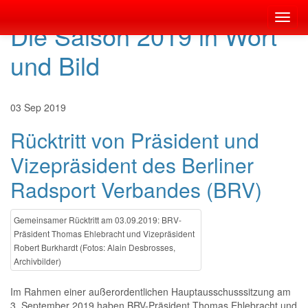
Toggl
Die Saison 2019 in Wort
navig
und Bild
03
Sep
2019
Rücktritt von Präsident und
Vizepräsident des Berliner
Radsport Verbandes (BRV)
Gemeinsamer Rücktritt am 03.09.2019: BRV-
Präsident Thomas Ehlebracht und Vizepräsident
Robert Burkhardt (Fotos: Alain Desbrosses,
Archivbilder)
Im Rahmen einer außerordentlichen Hauptausschusssitzung am
3. September 2019 haben BRV-Präsident Thomas Ehlebracht und