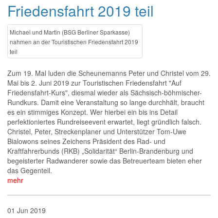
Friedensfahrt 2019 teil
Michael und Martin (BSG Berliner Sparkasse)
nahmen an der Touristischen Friedensfahrt 2019
teil
Zum 19. Mal luden die Scheunemanns Peter und Christel vom 29.
Mai bis 2. Juni 2019 zur Touristischen Friedensfahrt "Auf
Friedensfahrt-Kurs", diesmal wieder als Sächsisch-böhmischer-
Rundkurs. Damit eine Veranstaltung so lange durchhält, braucht
es ein stimmiges Konzept. Wer hierbei ein bis ins Detail
perfektioniertes Rundreiseevent erwartet, liegt gründlich falsch.
Christel, Peter, Streckenplaner und Unterstützer Tom-Uwe
Bialowons seines Zeichens Präsident des Rad- und
Kraftfahrerbunds (RKB) „Solidarität“ Berlin-Brandenburg und
begeisterter Radwanderer sowie das Betreuerteam bieten eher
das Gegenteil.
mehr
01
Jun
2019