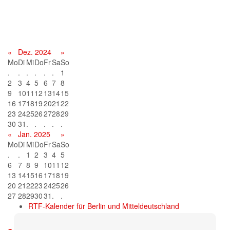
Terminkalender
«
Dez. 2024
»
Mo
Di
Mi
Do
Fr
Sa
So
.
.
.
.
.
.
1
2
3
4
5
6
7
8
9
10
11
12
13
14
15
16
17
18
19
20
21
22
23
24
25
26
27
28
29
30
31
.
.
.
.
.
«
Jan. 2025
»
Mo
Di
Mi
Do
Fr
Sa
So
.
.
1
2
3
4
5
6
7
8
9
10
11
12
13
14
15
16
17
18
19
20
21
22
23
24
25
26
27
28
29
30
31
.
.
RTF-Kalender für Berlin und Mitteldeutschland