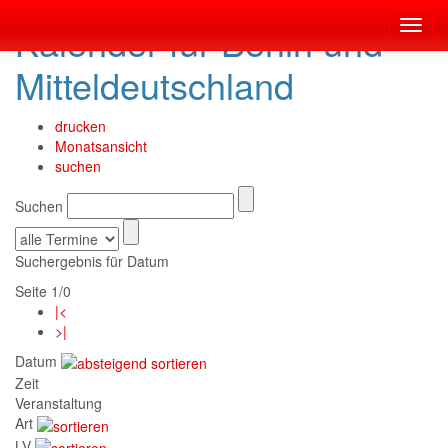
Kalender für Berlin und
Toggl
navig
Mitteldeutschland
drucken
Monatsansicht
suchen
Suchen
Suchergebnis für Datum
Seite 1/0
|<
>|
Datum
Zeit
Veranstaltung
Art
LV