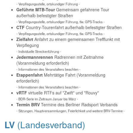
- Verpflegungsstelle, ortskundiger Führung -
Geführte MTB-Tour
Gemeinsam gefahrene Tour
außerhalb befestigter Straßen
- Verpflegungsstelle, ortskundiger Führung, tlw. GPS-Tracks -
CTF
Country-Tourenfahrt außerhalb befestigter Straßen
- Verpflegungsstelle, ortskundiger Führung, tlw. GPS-Tracks -
Zielfahrt
Anfahrt zu einem gemeinsamen Trefffunkt mit
Verpflegung
- Individuelle Streckenführung -
Jedermannrennen
Radrennen mit Zeitnahme
(Voranmeldung erforderlich)
- Informationen des Veranstalters beachten -
Etappenfahrt
Mehrtätige Fahrt (Voranmeldung
erforderlich)
- Informationen des Veranstalters beachten -
vRTF
virtuelle RTFs auf "Zwift" und "Rouvy"
- BDR-Serie im Zeitraum Januar bis März -
Termin BRV
Termine des Berliner Radsport Verbands
- Sitzungen, Hauptversammlungen, Feierlichkeit und weitere BRV-Termine -
LV
(Landesverband)