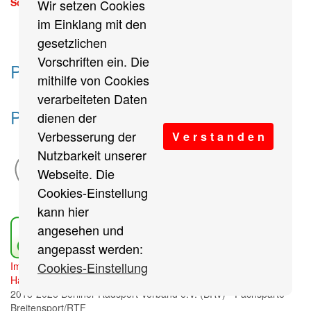
Sonntag, 13. September 2026
Wir setzen Cookies
mehr
im Einklang mit den
gesetzlichen
Vorschriften ein. Die
Partner des Breitensports
mithilfe von Cookies
verarbeiteten Daten
Partner von BRV-Breitensport.de
dienen der
Verbesserung der
V e r s t a n d e n
Nutzbarkeit unserer
Webseite. Die
Cookies-Einstellung
kann hier
angesehen und
angepasst werden:
Cookies-Einstellung
Impressum
/
Cookies Einstellungen
/
Datenschutz
/
Haftungsausschluss
/
Sitemap
2018-2026 Berliner Radsport Verband e.V. (BRV) - Fachsparte
Breitensport/RTF