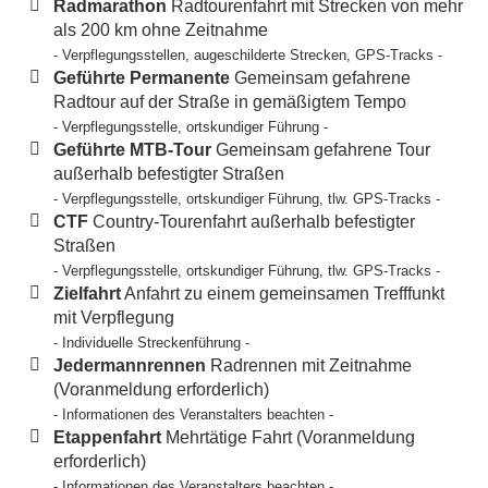
Radmarathon
Radtourenfahrt mit Strecken von mehr
als 200 km ohne Zeitnahme
- Verpflegungsstellen, augeschilderte Strecken, GPS-Tracks -
Geführte Permanente
Gemeinsam gefahrene
Radtour auf der Straße in gemäßigtem Tempo
- Verpflegungsstelle, ortskundiger Führung -
Geführte MTB-Tour
Gemeinsam gefahrene Tour
außerhalb befestigter Straßen
- Verpflegungsstelle, ortskundiger Führung, tlw. GPS-Tracks -
CTF
Country-Tourenfahrt außerhalb befestigter
Straßen
- Verpflegungsstelle, ortskundiger Führung, tlw. GPS-Tracks -
Zielfahrt
Anfahrt zu einem gemeinsamen Trefffunkt
mit Verpflegung
- Individuelle Streckenführung -
Jedermannrennen
Radrennen mit Zeitnahme
(Voranmeldung erforderlich)
- Informationen des Veranstalters beachten -
Etappenfahrt
Mehrtätige Fahrt (Voranmeldung
erforderlich)
- Informationen des Veranstalters beachten -