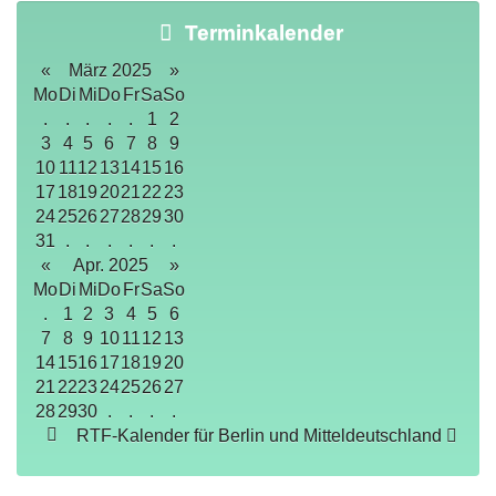
Terminkalender
«
März 2025
»
Mo
Di
Mi
Do
Fr
Sa
So
.
.
.
.
.
1
2
3
4
5
6
7
8
9
10
11
12
13
14
15
16
17
18
19
20
21
22
23
24
25
26
27
28
29
30
31
.
.
.
.
.
.
«
Apr. 2025
»
Mo
Di
Mi
Do
Fr
Sa
So
.
1
2
3
4
5
6
7
8
9
10
11
12
13
14
15
16
17
18
19
20
21
22
23
24
25
26
27
28
29
30
.
.
.
.
RTF-Kalender für Berlin und Mitteldeutschland