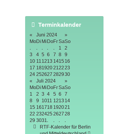
Terminkalender
«
Juni 2024
»
Mo
Di
Mi
Do
Fr
Sa
So
.
.
.
.
.
1
2
3
4
5
6
7
8
9
10
11
12
13
14
15
16
17
18
19
20
21
22
23
24
25
26
27
28
29
30
«
Juli 2024
»
Mo
Di
Mi
Do
Fr
Sa
So
1
2
3
4
5
6
7
8
9
10
11
12
13
14
15
16
17
18
19
20
21
22
23
24
25
26
27
28
29
30
31
.
.
.
.
RTF-Kalender für Berlin
und Mitteldeutschland