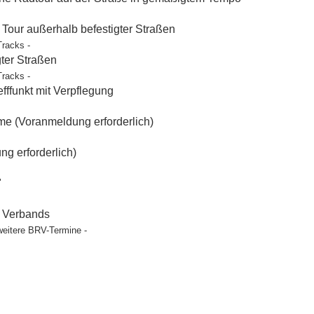
our außerhalb befestigter Straßen
Tracks -
gter Straßen
Tracks -
ffunkt mit Verpflegung
e (Voranmeldung erforderlich)
g erforderlich)
"
t Verbands
weitere BRV-Termine -