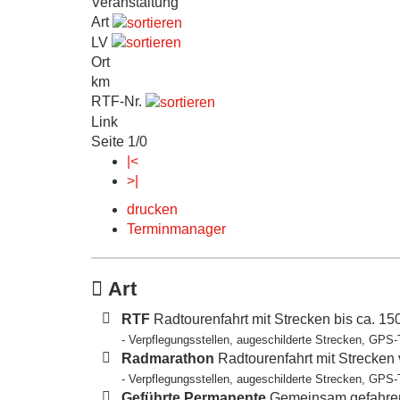
Veranstaltung
Art
LV
Ort
km
RTF-Nr.
Link
Seite 1/0
|<
>|
drucken
Terminmanager
Art
RTF
Radtourenfahrt mit Strecken bis ca. 1
- Verpflegungsstellen, augeschilderte Strecken, GPS-
Radmarathon
Radtourenfahrt mit Strecken
- Verpflegungsstellen, augeschilderte Strecken, GPS-
Geführte Permanente
Gemeinsam gefahren