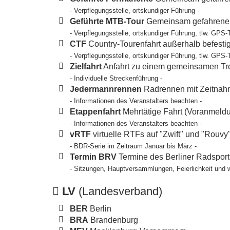
- Verpflegungsstelle, ortskundiger Führung -
Geführte MTB-Tour
Gemeinsam gefahrene T
- Verpflegungsstelle, ortskundiger Führung, tlw. GPS-
CTF
Country-Tourenfahrt außerhalb befesti
- Verpflegungsstelle, ortskundiger Führung, tlw. GPS-
Zielfahrt
Anfahrt zu einem gemeinsamen Tref
- Individuelle Streckenführung -
Jedermannrennen
Radrennen mit Zeitnahm
- Informationen des Veranstalters beachten -
Etappenfahrt
Mehrtätige Fahrt (Voranmeldun
- Informationen des Veranstalters beachten -
vRTF
virtuelle RTFs auf "Zwift" und "Rouvy
- BDR-Serie im Zeitraum Januar bis März -
Termin BRV
Termine des Berliner Radspor
- Sitzungen, Hauptversammlungen, Feierlichkeit und 
LV
(Landesverband)
BER
Berlin
BRA
Brandenburg