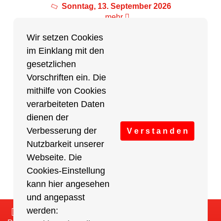
Sonntag, 13. September 2026
mehr
Wir setzen Cookies
im Einklang mit den
Partner des Breitensports
gesetzlichen
Vorschriften ein. Die
Partner von BRV-Breitensport.de
mithilfe von Cookies
verarbeiteten Daten
dienen der
Verbesserung der
V e r s t a n d e n
Nutzbarkeit unserer
Webseite. Die
Cookies-Einstellung
kann hier angesehen
und angepasst
werden:
Impressum
/
Cookies Einstellungen
/