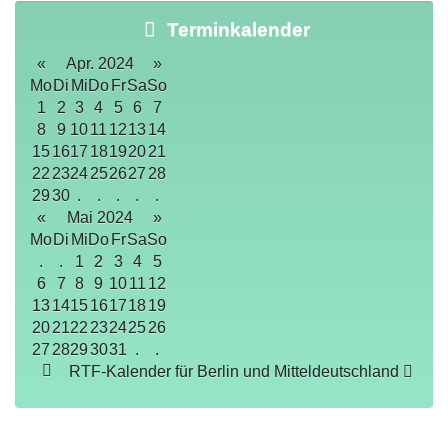
Terminkalender
«
Apr. 2024
»
Mo
Di
Mi
Do
Fr
Sa
So
1
2
3
4
5
6
7
8
9
10
11
12
13
14
15
16
17
18
19
20
21
22
23
24
25
26
27
28
29
30
.
.
.
.
.
«
Mai 2024
»
Mo
Di
Mi
Do
Fr
Sa
So
.
.
1
2
3
4
5
6
7
8
9
10
11
12
13
14
15
16
17
18
19
20
21
22
23
24
25
26
27
28
29
30
31
.
.
RTF-Kalender für Berlin und Mitteldeutschland