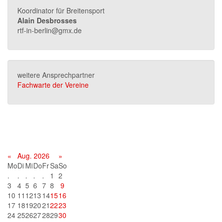
Koordinator für Breitensport
Alain Desbrosses
rtf-in-berlin@gmx.de
weitere Ansprechpartner
Fachwarte der Vereine
Terminkalender
«
Aug. 2026
»
Mo
Di
Mi
Do
Fr
Sa
So
.
.
.
.
.
1
2
3
4
5
6
7
8
9
10
11
12
13
14
15
16
17
18
19
20
21
22
23
24
25
26
27
28
29
30