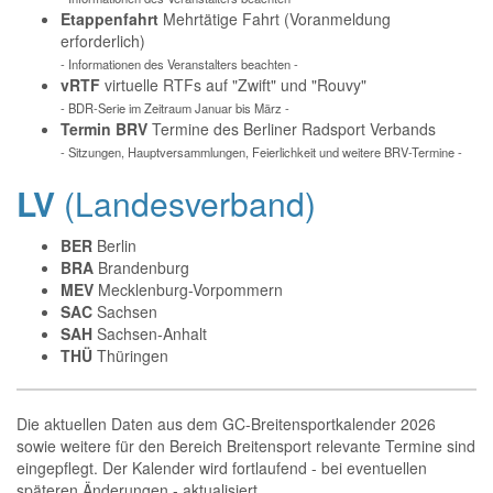
Etappenfahrt
Mehrtätige Fahrt (Voranmeldung
erforderlich)
- Informationen des Veranstalters beachten -
vRTF
virtuelle RTFs auf "Zwift" und "Rouvy"
- BDR-Serie im Zeitraum Januar bis März -
Termin BRV
Termine des Berliner Radsport Verbands
- Sitzungen, Hauptversammlungen, Feierlichkeit und weitere BRV-Termine -
LV
(Landesverband)
BER
Berlin
BRA
Brandenburg
MEV
Mecklenburg-Vorpommern
SAC
Sachsen
SAH
Sachsen-Anhalt
THÜ
Thüringen
Die aktuellen Daten aus dem GC-Breitensportkalender 2026
sowie weitere für den Bereich Breitensport relevante Termine sind
eingepflegt. Der Kalender wird fortlaufend - bei eventuellen
späteren Änderungen - aktualisiert.