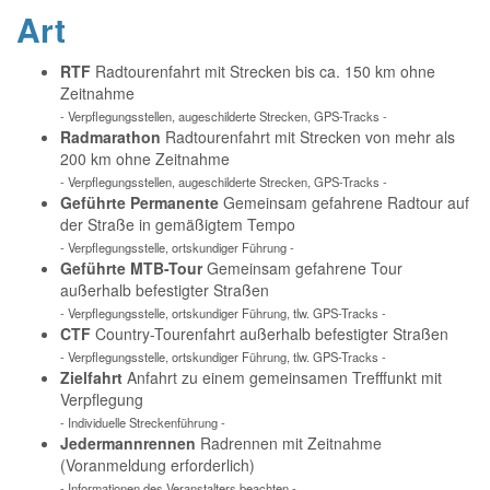
Art
RTF
Radtourenfahrt mit Strecken bis ca. 150 km ohne
Zeitnahme
- Verpflegungsstellen, augeschilderte Strecken, GPS-Tracks -
Radmarathon
Radtourenfahrt mit Strecken von mehr als
200 km ohne Zeitnahme
- Verpflegungsstellen, augeschilderte Strecken, GPS-Tracks -
Geführte Permanente
Gemeinsam gefahrene Radtour auf
der Straße in gemäßigtem Tempo
- Verpflegungsstelle, ortskundiger Führung -
Geführte MTB-Tour
Gemeinsam gefahrene Tour
außerhalb befestigter Straßen
- Verpflegungsstelle, ortskundiger Führung, tlw. GPS-Tracks -
CTF
Country-Tourenfahrt außerhalb befestigter Straßen
- Verpflegungsstelle, ortskundiger Führung, tlw. GPS-Tracks -
Zielfahrt
Anfahrt zu einem gemeinsamen Trefffunkt mit
Verpflegung
- Individuelle Streckenführung -
Jedermannrennen
Radrennen mit Zeitnahme
(Voranmeldung erforderlich)
- Informationen des Veranstalters beachten -