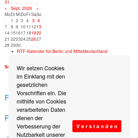
31
.
.
.
.
.
.
«
Sept. 2026
»
Mo
Di
Mi
Do
Fr
Sa
So
.
1
2
3
4
5
6
7
8
9
10
11
12
13
14
15
16
17
18
19
20
21
22
23
24
25
26
27
28
29
30
.
.
.
.
RTF-Kalender für Berlin und Mitteldeutschland
Sonntag, 13. September 2026
Wir setzen Cookies
mehr
im Einklang mit den
gesetzlichen
Vorschriften ein. Die
Partner des Breitensports
mithilfe von Cookies
verarbeiteten Daten
Partner von BRV-Breitensport.de
dienen der
Verbesserung der
V e r s t a n d e n
Nutzbarkeit unserer