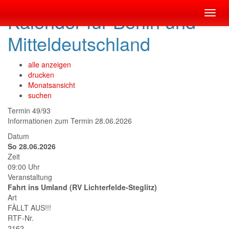
Kalender für Berlin und
Toggl
navig
Mitteldeutschland
alle anzeigen
drucken
Monatsansicht
suchen
Termin 49/93
Informationen zum Termin 28.06.2026
Datum
So 28.06.2026
Zeit
09:00 Uhr
Veranstaltung
Fahrt ins Umland (RV Lichterfelde-Steglitz)
Art
FÄLLT AUS!!!
RTF-Nr.
2162