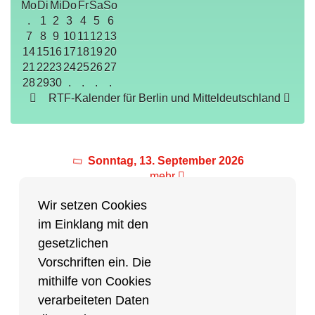
Mo
Di
Mi
Do
Fr
Sa
So
.
1
2
3
4
5
6
7
8
9
10
11
12
13
14
15
16
17
18
19
20
21
22
23
24
25
26
27
28
29
30
.
.
.
.
RTF-Kalender für Berlin und Mitteldeutschland
Sonntag, 13. September 2026
mehr
Wir setzen Cookies
im Einklang mit den
Partner des Breitensports
gesetzlichen
Vorschriften ein. Die
Partner von BRV-Breitensport.de
mithilfe von Cookies
verarbeiteten Daten