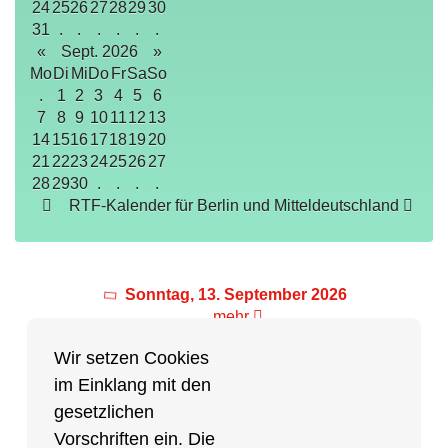
24
25
26
27
28
29
30
31
.
.
.
.
.
.
«
Sept. 2026
»
Mo
Di
Mi
Do
Fr
Sa
So
.
1
2
3
4
5
6
7
8
9
10
11
12
13
14
15
16
17
18
19
20
21
22
23
24
25
26
27
28
29
30
.
.
.
.
RTF-Kalender für Berlin und Mitteldeutschland
Sonntag, 13. September 2026
mehr
Wir setzen Cookies
im Einklang mit den
Partner des Breitensports
gesetzlichen
Vorschriften ein. Die