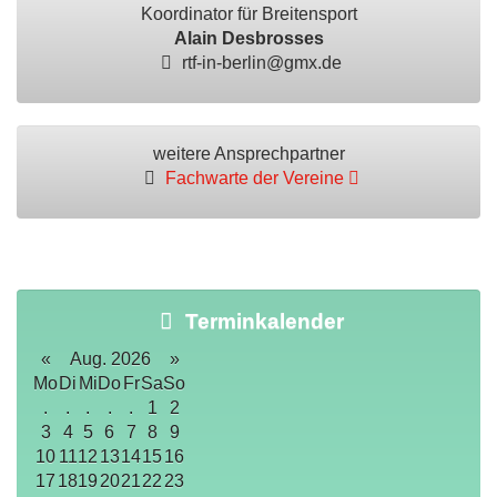
Koordinator für Breitensport
Alain Desbrosses
rtf-in-berlin@gmx.de
weitere Ansprechpartner
Fachwarte der Vereine
Terminkalender
«
Aug. 2026
»
Mo
Di
Mi
Do
Fr
Sa
So
.
.
.
.
.
1
2
3
4
5
6
7
8
9
10
11
12
13
14
15
16
17
18
19
20
21
22
23