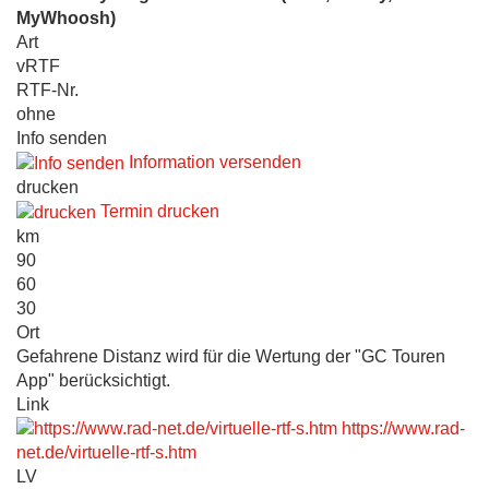
MyWhoosh)
Art
vRTF
RTF-Nr.
ohne
Info senden
Information versenden
drucken
Termin drucken
km
90
60
30
Ort
Gefahrene Distanz wird für die Wertung der "GC Touren
App" berücksichtigt.
Link
https://www.rad-
net.de/virtuelle-rtf-s.htm
LV