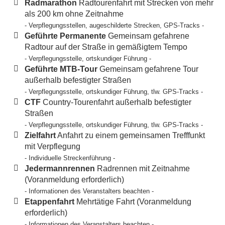
Radmarathon
Radtourenfahrt mit Strecken von mehr
als 200 km ohne Zeitnahme
- Verpflegungsstellen, augeschilderte Strecken, GPS-Tracks -
Geführte Permanente
Gemeinsam gefahrene
Radtour auf der Straße in gemäßigtem Tempo
- Verpflegungsstelle, ortskundiger Führung -
Geführte MTB-Tour
Gemeinsam gefahrene Tour
außerhalb befestigter Straßen
- Verpflegungsstelle, ortskundiger Führung, tlw. GPS-Tracks -
CTF
Country-Tourenfahrt außerhalb befestigter
Straßen
- Verpflegungsstelle, ortskundiger Führung, tlw. GPS-Tracks -
Zielfahrt
Anfahrt zu einem gemeinsamen Trefffunkt
mit Verpflegung
- Individuelle Streckenführung -
Jedermannrennen
Radrennen mit Zeitnahme
(Voranmeldung erforderlich)
- Informationen des Veranstalters beachten -
Etappenfahrt
Mehrtätige Fahrt (Voranmeldung
erforderlich)
- Informationen des Veranstalters beachten -