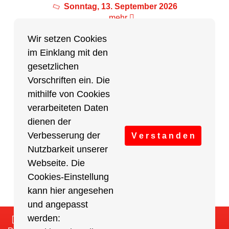
Sonntag, 13. September 2026
mehr
Wir setzen Cookies
im Einklang mit den
Partner des Breitensports
gesetzlichen
Vorschriften ein. Die
Partner von BRV-Breitensport.de
mithilfe von Cookies
verarbeiteten Daten
dienen der
Verbesserung der
V e r s t a n d e n
Nutzbarkeit unserer
Webseite. Die
Cookies-Einstellung
kann hier angesehen
und angepasst
werden:
Impressum
/
Cookies Einstellungen
/