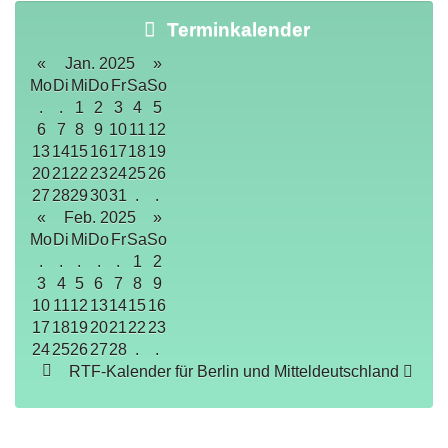
Terminkalender
«
Jan. 2025
»
Mo
Di
Mi
Do
Fr
Sa
So
.
.
1
2
3
4
5
6
7
8
9
10
11
12
13
14
15
16
17
18
19
20
21
22
23
24
25
26
27
28
29
30
31
.
.
«
Feb. 2025
»
Mo
Di
Mi
Do
Fr
Sa
So
.
.
.
.
.
1
2
3
4
5
6
7
8
9
10
11
12
13
14
15
16
17
18
19
20
21
22
23
24
25
26
27
28
.
.
RTF-Kalender für Berlin und Mitteldeutschland