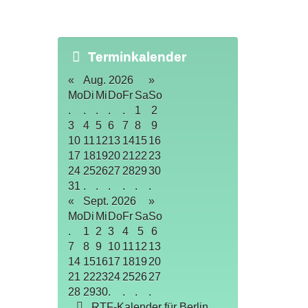
Terminkalender
«
Aug. 2026
»
Mo
Di
Mi
Do
Fr
Sa
So
.
.
.
.
.
1
2
3
4
5
6
7
8
9
10
11
12
13
14
15
16
17
18
19
20
21
22
23
24
25
26
27
28
29
30
31
.
.
.
.
.
.
«
Sept. 2026
»
Mo
Di
Mi
Do
Fr
Sa
So
.
1
2
3
4
5
6
7
8
9
10
11
12
13
14
15
16
17
18
19
20
21
22
23
24
25
26
27
28
29
30
.
.
.
.
RTF-Kalender für Berlin