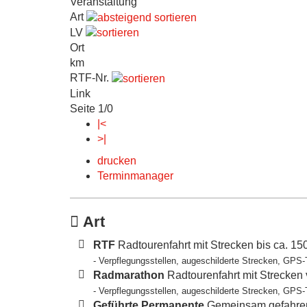
Veranstaltung
Art
LV
Ort
km
RTF-Nr.
Link
Seite 1/0
|<
>|
drucken
Terminmanager
Art
RTF
Radtourenfahrt mit Strecken bis ca. 1
- Verpflegungsstellen, augeschilderte Strecken, GPS-
Radmarathon
Radtourenfahrt mit Strecken
- Verpflegungsstellen, augeschilderte Strecken, GPS-
Geführte Permanente
Gemeinsam gefahren