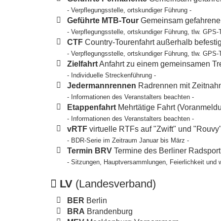
- Verpflegungsstelle, ortskundiger Führung -
Geführte MTB-Tour
Gemeinsam gefahrene T
- Verpflegungsstelle, ortskundiger Führung, tlw. GPS-
CTF
Country-Tourenfahrt außerhalb befesti
- Verpflegungsstelle, ortskundiger Führung, tlw. GPS-
Zielfahrt
Anfahrt zu einem gemeinsamen Tref
- Individuelle Streckenführung -
Jedermannrennen
Radrennen mit Zeitnahm
- Informationen des Veranstalters beachten -
Etappenfahrt
Mehrtätige Fahrt (Voranmeldun
- Informationen des Veranstalters beachten -
vRTF
virtuelle RTFs auf "Zwift" und "Rouvy
- BDR-Serie im Zeitraum Januar bis März -
Termin BRV
Termine des Berliner Radspor
- Sitzungen, Hauptversammlungen, Feierlichkeit und 
LV
(Landesverband)
BER
Berlin
BRA
Brandenburg