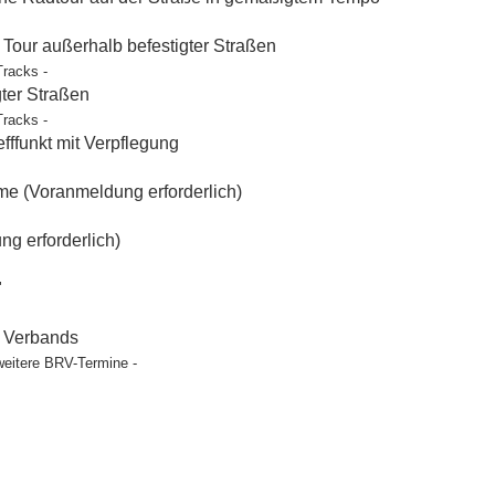
our außerhalb befestigter Straßen
Tracks -
gter Straßen
Tracks -
ffunkt mit Verpflegung
e (Voranmeldung erforderlich)
g erforderlich)
"
t Verbands
weitere BRV-Termine -