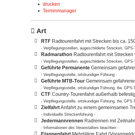
drucken
Terminmanager
Art
RTF
Radtourenfahrt mit Strecken bis ca. 1
- Verpflegungsstellen, augeschilderte Strecken, GPS-
Radmarathon
Radtourenfahrt mit Strecken
- Verpflegungsstellen, augeschilderte Strecken, GPS-
Geführte Permanente
Gemeinsam gefahren
- Verpflegungsstelle, ortskundiger Führung -
Geführte MTB-Tour
Gemeinsam gefahrene T
- Verpflegungsstelle, ortskundiger Führung, tlw. GPS-
CTF
Country-Tourenfahrt außerhalb befesti
- Verpflegungsstelle, ortskundiger Führung, tlw. GPS-
Zielfahrt
Anfahrt zu einem gemeinsamen Tref
- Individuelle Streckenführung -
Jedermannrennen
Radrennen mit Zeitnahm
- Informationen des Veranstalters beachten -
Etappenfahrt
Mehrtätige Fahrt (Voranmeldun