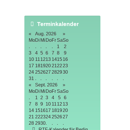
Terminkalender
«
Aug. 2026
»
Mo
Di
Mi
Do
Fr
Sa
So
.
.
.
.
.
1
2
3
4
5
6
7
8
9
10
11
12
13
14
15
16
17
18
19
20
21
22
23
24
25
26
27
28
29
30
31
.
.
.
.
.
.
«
Sept. 2026
»
Mo
Di
Mi
Do
Fr
Sa
So
.
1
2
3
4
5
6
7
8
9
10
11
12
13
14
15
16
17
18
19
20
21
22
23
24
25
26
27
28
29
30
.
.
.
.
RTF-Kalender für Berlin