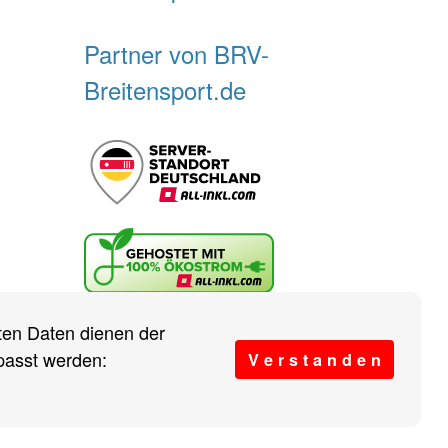
Partner von BRV-
Breitensport.de
r sind wir?
Vereine
eten Daten dienen der
passt werden:
V e r s t a n d e n