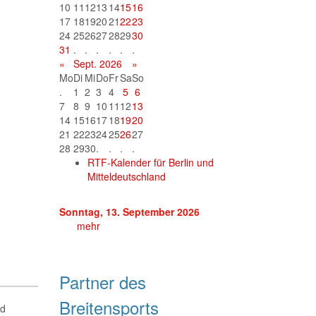
10
11
12
13
14
15
16
17
18
19
20
21
22
23
24
25
26
27
28
29
30
31
.
.
.
.
.
.
«
Sept. 2026
»
Mo
Di
Mi
Do
Fr
Sa
So
.
1
2
3
4
5
6
7
8
9
10
11
12
13
14
15
16
17
18
19
20
21
22
23
24
25
26
27
28
29
30
.
.
.
.
RTF-Kalender für Berlin und
Mitteldeutschland
Sonntag, 13. September 2026
mehr
Partner des
Breitensports
nd