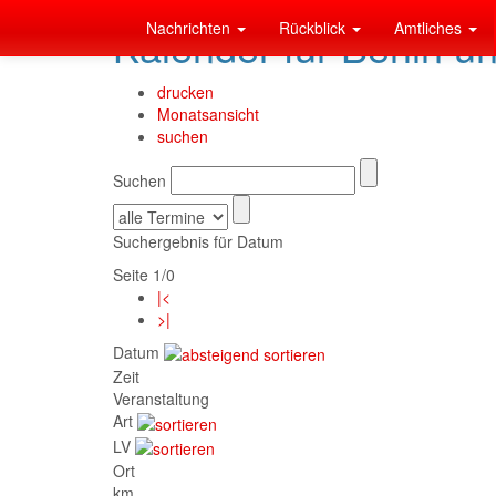
Nachrichten
Rückblick
Amtliches
Kalender für Berlin u
drucken
Monatsansicht
suchen
Suchen
Suchergebnis für Datum
Seite 1/0
|<
>|
Datum
Zeit
Veranstaltung
Art
LV
Ort
km