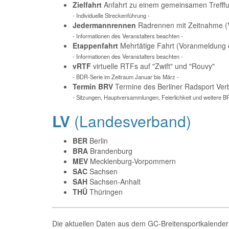
Zielfahrt
Anfahrt zu einem gemeinsamen Trefffu
- Individuelle Streckenführung -
Jedermannrennen
Radrennen mit Zeitnahme (V
- Informationen des Veranstalters beachten -
Etappenfahrt
Mehrtätige Fahrt (Voranmeldung e
- Informationen des Veranstalters beachten -
vRTF
virtuelle RTFs auf "Zwift" und "Rouvy"
- BDR-Serie im Zeitraum Januar bis März -
Termin BRV
Termine des Berliner Radsport Ve
- Sitzungen, Hauptversammlungen, Feierlichkeit und weitere B
LV
(Landesverband)
BER
Berlin
BRA
Brandenburg
MEV
Mecklenburg-Vorpommern
SAC
Sachsen
SAH
Sachsen-Anhalt
THÜ
Thüringen
Die aktuellen Daten aus dem GC-Breitensportkalender 