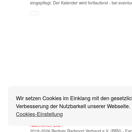
eingepflegt. Der Kalender wird fortlaufend - bei eventu
Impressum
/
Cookies Einstellungen
/
Datenschutz
/
Ha
Nachrichten
Nachrichten
Rückblick
Saison 2021
Wir setzen Cookies im Einklang mit den gesetzlic
2026
Nachrichten 2025
Saison 2020
Saison 20
Verbesserung der Nutzbarkeit unserer Webseite.
Nachrichten 2024
Saison 2018
Saison 20
Cookies-Einstellung
Nachrichten 2023
Saison 2016
Saison 20
Nachrichten 2022
Nachrichten 2021
2018-2026 Berliner Radsport Verband e.V. (BRV) - Fa