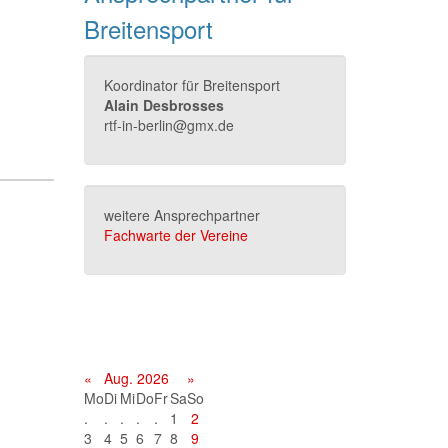
Breitensport
Koordinator für Breitensport
Alain Desbrosses
rtf-in-berlin@gmx.de
weitere Ansprechpartner
Fachwarte der Vereine
Terminkalender
«
Aug. 2026
»
Mo
Di
Mi
Do
Fr
Sa
So
.
.
.
.
.
1
2
3
4
5
6
7
8
9