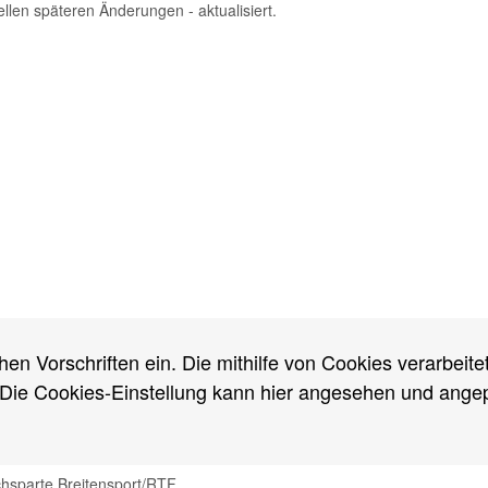
ellen späteren Änderungen - aktualisiert.
ftungsausschluss
/
Sitemap
Amtliches
RTF-
Termine
Rund um Berlin
We
hen Vorschriften ein. Die mithilfe von Cookies verarbeit
19
Ergebnisse
Protokolle
RTF-Kalender
 Die Cookies-Einstellung kann hier angesehen und ange
17
15
chsparte Breitensport/RTF