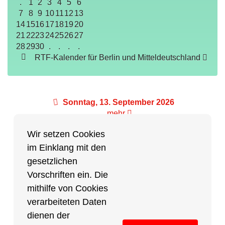
.
1
2
3
4
5
6
7
8
9
10
11
12
13
14
15
16
17
18
19
20
21
22
23
24
25
26
27
28
29
30
.
.
.
.
RTF-Kalender für Berlin und Mitteldeutschland
Sonntag, 13. September 2026
mehr
Wir setzen Cookies
im Einklang mit den
Partner des Breitensports
gesetzlichen
Vorschriften ein. Die
Partner von BRV-Breitensport.de
mithilfe von Cookies
verarbeiteten Daten
dienen der