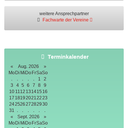
weitere Ansprechpartner
Fachwarte der Vereine
Terminkalender
«
Aug. 2026
»
Mo
Di
Mi
Do
Fr
Sa
So
.
.
.
.
.
1
2
3
4
5
6
7
8
9
10
11
12
13
14
15
16
17
18
19
20
21
22
23
24
25
26
27
28
29
30
31
.
.
.
.
.
.
«
Sept. 2026
»
Mo
Di
Mi
Do
Fr
Sa
So