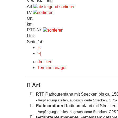
Veranstaltung
Art
LV
Ort
km
RTF-Nr.
Link
Seite 1/0
|<
>|
drucken
Terminmanager
Art
RTF
Radtourenfahrt mit Strecken bis ca. 1
- Verpflegungsstellen, augeschilderte Strecken, GPS-
Radmarathon
Radtourenfahrt mit Strecken
- Verpflegungsstellen, augeschilderte Strecken, GPS-
Geführte Permanente
Gemeinsam gefahren