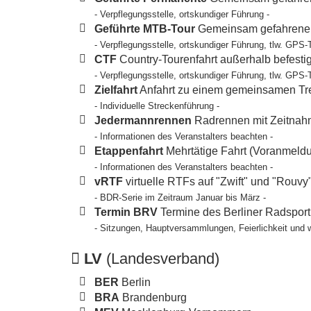
- Verpflegungsstelle, ortskundiger Führung -
Geführte MTB-Tour
Gemeinsam gefahrene T
- Verpflegungsstelle, ortskundiger Führung, tlw. GPS-
CTF
Country-Tourenfahrt außerhalb befesti
- Verpflegungsstelle, ortskundiger Führung, tlw. GPS-
Zielfahrt
Anfahrt zu einem gemeinsamen Tref
- Individuelle Streckenführung -
Jedermannrennen
Radrennen mit Zeitnahm
- Informationen des Veranstalters beachten -
Etappenfahrt
Mehrtätige Fahrt (Voranmeldun
- Informationen des Veranstalters beachten -
vRTF
virtuelle RTFs auf "Zwift" und "Rouvy
- BDR-Serie im Zeitraum Januar bis März -
Termin BRV
Termine des Berliner Radspor
- Sitzungen, Hauptversammlungen, Feierlichkeit und 
LV
(Landesverband)
BER
Berlin
BRA
Brandenburg