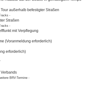
our außerhalb befestigter Straßen
Tracks -
gter Straßen
Tracks -
ffunkt mit Verpflegung
e (Voranmeldung erforderlich)
g erforderlich)
"
t Verbands
weitere BRV-Termine -