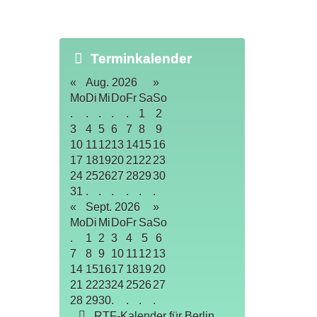
Terminkalender
«
Aug. 2026
»
Mo
Di
Mi
Do
Fr
Sa
So
.
.
.
.
.
1
2
3
4
5
6
7
8
9
10
11
12
13
14
15
16
17
18
19
20
21
22
23
24
25
26
27
28
29
30
31
.
.
.
.
.
.
«
Sept. 2026
»
Mo
Di
Mi
Do
Fr
Sa
So
.
1
2
3
4
5
6
7
8
9
10
11
12
13
14
15
16
17
18
19
20
21
22
23
24
25
26
27
28
29
30
.
.
.
.
RTF-Kalender für Berlin