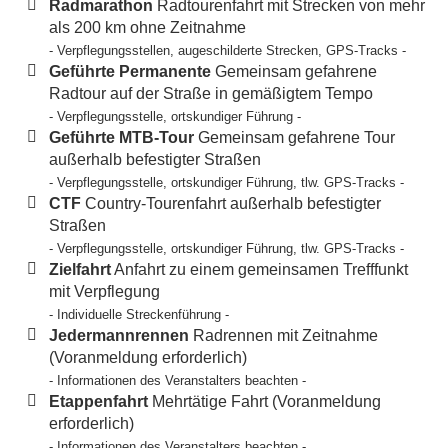
Radmarathon
Radtourenfahrt mit Strecken von mehr
als 200 km ohne Zeitnahme
- Verpflegungsstellen, augeschilderte Strecken, GPS-Tracks -
Geführte Permanente
Gemeinsam gefahrene
Radtour auf der Straße in gemäßigtem Tempo
- Verpflegungsstelle, ortskundiger Führung -
Geführte MTB-Tour
Gemeinsam gefahrene Tour
außerhalb befestigter Straßen
- Verpflegungsstelle, ortskundiger Führung, tlw. GPS-Tracks -
CTF
Country-Tourenfahrt außerhalb befestigter
Straßen
- Verpflegungsstelle, ortskundiger Führung, tlw. GPS-Tracks -
Zielfahrt
Anfahrt zu einem gemeinsamen Trefffunkt
mit Verpflegung
- Individuelle Streckenführung -
Jedermannrennen
Radrennen mit Zeitnahme
(Voranmeldung erforderlich)
- Informationen des Veranstalters beachten -
Etappenfahrt
Mehrtätige Fahrt (Voranmeldung
erforderlich)
- Informationen des Veranstalters beachten -