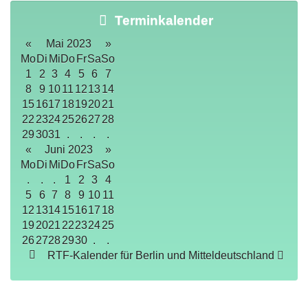
Terminkalender
«
Mai 2023
»
Mo
Di
Mi
Do
Fr
Sa
So
1
2
3
4
5
6
7
8
9
10
11
12
13
14
15
16
17
18
19
20
21
22
23
24
25
26
27
28
29
30
31
.
.
.
.
«
Juni 2023
»
Mo
Di
Mi
Do
Fr
Sa
So
.
.
.
1
2
3
4
5
6
7
8
9
10
11
12
13
14
15
16
17
18
19
20
21
22
23
24
25
26
27
28
29
30
.
.
RTF-Kalender für Berlin und Mitteldeutschland