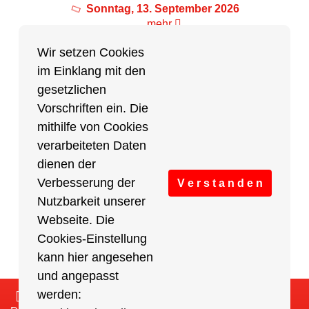
Sonntag, 13. September 2026
mehr
Wir setzen Cookies
im Einklang mit den
Partner des Breitensports
gesetzlichen
Vorschriften ein. Die
Partner von BRV-Breitensport.de
mithilfe von Cookies
verarbeiteten Daten
dienen der
Verbesserung der
V e r s t a n d e n
Nutzbarkeit unserer
Webseite. Die
Cookies-Einstellung
kann hier angesehen
und angepasst
werden:
Impressum
/
Cookies Einstellungen
/