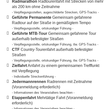
Radmarathon
Radtourenfahrt mit Strecken von mehr
als 200 km ohne Zeitnahme
- Verpflegungsstellen, augeschilderte Strecken, GPS-Tracks -
Geführte Permanente
Gemeinsam gefahrene
Radtour auf der Straße in gemäßigtem Tempo
- Verpflegungsstelle, ortskundiger Führung -
Geführte MTB-Tour
Gemeinsam gefahrene Tour
außerhalb befestigter Straßen
- Verpflegungsstelle, ortskundiger Führung, tlw. GPS-Tracks -
CTF
Country-Tourenfahrt außerhalb befestigter
Straßen
- Verpflegungsstelle, ortskundiger Führung, tlw. GPS-Tracks -
Zielfahrt
Anfahrt zu einem gemeinsamen Trefffunkt
mit Verpflegung
- Individuelle Streckenführung -
Jedermannrennen
Radrennen mit Zeitnahme
(Voranmeldung erforderlich)
- Informationen des Veranstalters beachten -
Etappenfahrt
Mehrtätige Fahrt (Voranmeldung
erforderlich)
- Informationen des Veranstalters beachten -