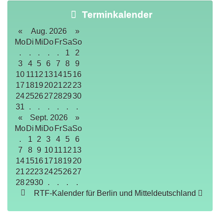
Terminkalender
«
Aug. 2026
»
Mo
Di
Mi
Do
Fr
Sa
So
.
.
.
.
.
1
2
3
4
5
6
7
8
9
10
11
12
13
14
15
16
17
18
19
20
21
22
23
24
25
26
27
28
29
30
31
.
.
.
.
.
.
«
Sept. 2026
»
Mo
Di
Mi
Do
Fr
Sa
So
.
1
2
3
4
5
6
7
8
9
10
11
12
13
14
15
16
17
18
19
20
21
22
23
24
25
26
27
28
29
30
.
.
.
.
RTF-Kalender für Berlin und Mitteldeutschland