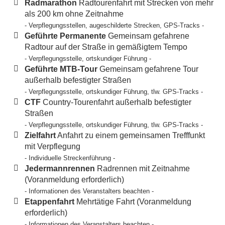
Radmarathon
Radtourenfahrt mit Strecken von mehr
als 200 km ohne Zeitnahme
- Verpflegungsstellen, augeschilderte Strecken, GPS-Tracks -
Geführte Permanente
Gemeinsam gefahrene
Radtour auf der Straße in gemäßigtem Tempo
- Verpflegungsstelle, ortskundiger Führung -
Geführte MTB-Tour
Gemeinsam gefahrene Tour
außerhalb befestigter Straßen
- Verpflegungsstelle, ortskundiger Führung, tlw. GPS-Tracks -
CTF
Country-Tourenfahrt außerhalb befestigter
Straßen
- Verpflegungsstelle, ortskundiger Führung, tlw. GPS-Tracks -
Zielfahrt
Anfahrt zu einem gemeinsamen Trefffunkt
mit Verpflegung
- Individuelle Streckenführung -
Jedermannrennen
Radrennen mit Zeitnahme
(Voranmeldung erforderlich)
- Informationen des Veranstalters beachten -
Etappenfahrt
Mehrtätige Fahrt (Voranmeldung
erforderlich)
- Informationen des Veranstalters beachten -