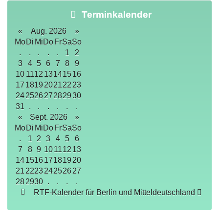
Terminkalender
«
Aug. 2026
»
Mo
Di
Mi
Do
Fr
Sa
So
.
.
.
.
.
1
2
3
4
5
6
7
8
9
10
11
12
13
14
15
16
17
18
19
20
21
22
23
24
25
26
27
28
29
30
31
.
.
.
.
.
.
«
Sept. 2026
»
Mo
Di
Mi
Do
Fr
Sa
So
.
1
2
3
4
5
6
7
8
9
10
11
12
13
14
15
16
17
18
19
20
21
22
23
24
25
26
27
28
29
30
.
.
.
.
RTF-Kalender für Berlin und Mitteldeutschland