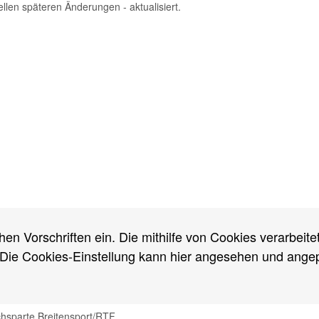
ellen späteren Änderungen - aktualisiert.
ftungsausschluss
/
Sitemap
Amtliches
RTF-
Termine
Rund um Berlin
We
hen Vorschriften ein. Die mithilfe von Cookies verarbeit
19
Ergebnisse
Protokolle
RTF-Kalender
 Die Cookies-Einstellung kann hier angesehen und ange
17
15
chsparte Breitensport/RTF