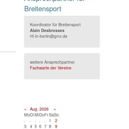
Breitensport
Koordinator für Breitensport
Alain Desbrosses
rtf-in-berlin@gmx.de
weitere Ansprechpartner
Fachwarte der Vereine
Terminkalender
«
Aug. 2026
»
Mo
Di
Mi
Do
Fr
Sa
So
.
.
.
.
.
1
2
3
4
5
6
7
8
9