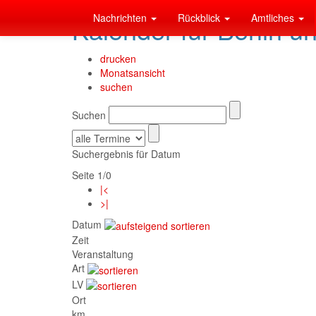
Nachrichten
Rückblick
Amtliches
Kalender für Berlin u
drucken
Monatsansicht
suchen
Suchen
Suchergebnis für Datum
Seite 1/0
|<
>|
Datum
Zeit
Veranstaltung
Art
LV
Ort
km