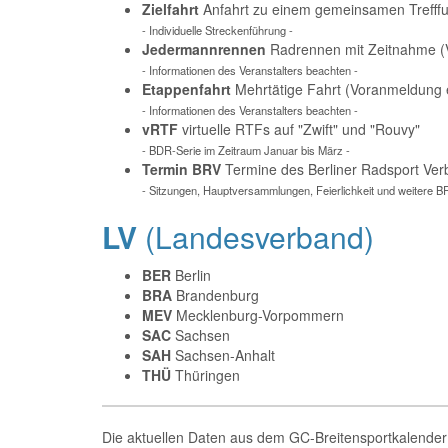
Zielfahrt
Anfahrt zu einem gemeinsamen Trefffu
- Individuelle Streckenführung -
Jedermannrennen
Radrennen mit Zeitnahme (V
- Informationen des Veranstalters beachten -
Etappenfahrt
Mehrtätige Fahrt (Voranmeldung e
- Informationen des Veranstalters beachten -
vRTF
virtuelle RTFs auf "Zwift" und "Rouvy"
- BDR-Serie im Zeitraum Januar bis März -
Termin BRV
Termine des Berliner Radsport Ve
- Sitzungen, Hauptversammlungen, Feierlichkeit und weitere B
LV
(Landesverband)
BER
Berlin
BRA
Brandenburg
MEV
Mecklenburg-Vorpommern
SAC
Sachsen
SAH
Sachsen-Anhalt
THÜ
Thüringen
Die aktuellen Daten aus dem GC-Breitensportkalender 