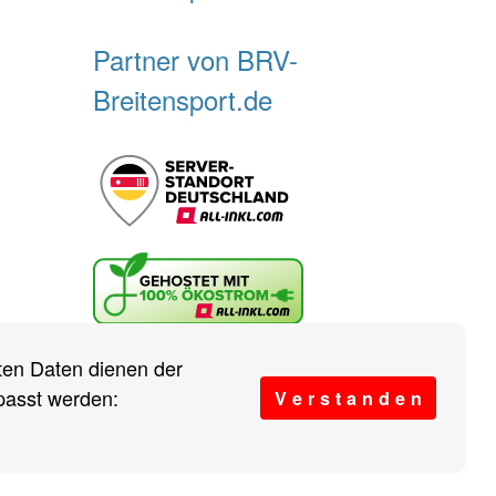
Partner von BRV-
Breitensport.de
r sind wir?
Vereine
eten Daten dienen der
passt werden:
V e r s t a n d e n