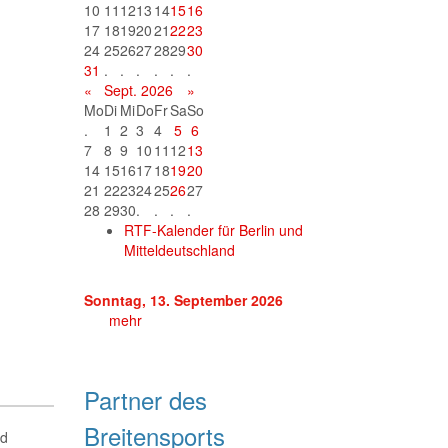
10
11
12
13
14
15
16
17
18
19
20
21
22
23
24
25
26
27
28
29
30
31
.
.
.
.
.
.
«
Sept. 2026
»
Mo
Di
Mi
Do
Fr
Sa
So
.
1
2
3
4
5
6
7
8
9
10
11
12
13
14
15
16
17
18
19
20
21
22
23
24
25
26
27
28
29
30
.
.
.
.
RTF-Kalender für Berlin und
Mitteldeutschland
Sonntag, 13. September 2026
mehr
Partner des
Breitensports
nd