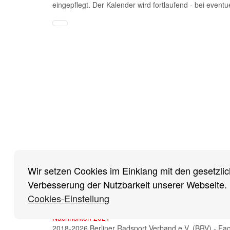
eingepflegt. Der Kalender wird fortlaufend - bei eventu
Impressum
/
Cookies Einstellungen
/
Datenschutz
/
Ha
Nachrichten
Nachrichten
Rückblick
Saison 2021
Wir setzen Cookies im Einklang mit den gesetzlic
2026
Nachrichten 2025
Saison 2020
Saison 20
Verbesserung der Nutzbarkeit unserer Webseite.
Nachrichten 2024
Saison 2018
Saison 20
Cookies-Einstellung
Nachrichten 2023
Saison 2016
Saison 20
Nachrichten 2022
Nachrichten 2021
2018-2026 Berliner Radsport Verband e.V. (BRV) - Fa