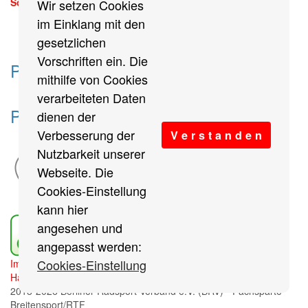
Sonntag, 13. September 2026
Wir setzen Cookies
mehr
im Einklang mit den
gesetzlichen
Vorschriften ein. Die
Partner des Breitensports
mithilfe von Cookies
verarbeiteten Daten
Partner von BRV-Breitensport.de
dienen der
Verbesserung der
V e r s t a n d e n
Nutzbarkeit unserer
Webseite. Die
Cookies-Einstellung
kann hier
angesehen und
angepasst werden:
Cookies-Einstellung
Impressum
/
Cookies Einstellungen
/
Datenschutz
/
Haftungsausschluss
/
Sitemap
2018-2026 Berliner Radsport Verband e.V. (BRV) - Fachsparte
Breitensport/RTF