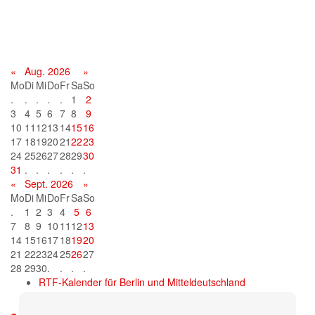
Terminkalender
«
Aug. 2026
»
Mo
Di
Mi
Do
Fr
Sa
So
.
.
.
.
.
1
2
3
4
5
6
7
8
9
10
11
12
13
14
15
16
17
18
19
20
21
22
23
24
25
26
27
28
29
30
31
.
.
.
.
.
.
«
Sept. 2026
»
Mo
Di
Mi
Do
Fr
Sa
So
.
1
2
3
4
5
6
7
8
9
10
11
12
13
14
15
16
17
18
19
20
21
22
23
24
25
26
27
28
29
30
.
.
.
.
RTF-Kalender für Berlin und Mitteldeutschland