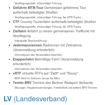
- Verpflegungsstelle, ortskundiger Führung -
Geführte MTB-Tour
Gemeinsam gefahrene Tour
außerhalb befestigter Straßen
- Verpflegungsstelle, ortskundiger Führung, tlw. GPS-Tracks -
CTF
Country-Tourenfahrt außerhalb befestigter Straßen
- Verpflegungsstelle, ortskundiger Führung, tlw. GPS-Tracks -
Zielfahrt
Anfahrt zu einem gemeinsamen Trefffunkt mit
Verpflegung
- Individuelle Streckenführung -
Jedermannrennen
Radrennen mit Zeitnahme
(Voranmeldung erforderlich)
- Informationen des Veranstalters beachten -
Etappenfahrt
Mehrtätige Fahrt (Voranmeldung
erforderlich)
- Informationen des Veranstalters beachten -
vRTF
virtuelle RTFs auf "Zwift" und "Rouvy"
- BDR-Serie im Zeitraum Januar bis März -
Termin BRV
Termine des Berliner Radsport Verbands
- Sitzungen, Hauptversammlungen, Feierlichkeit und weitere BRV-Termine -
LV
(Landesverband)