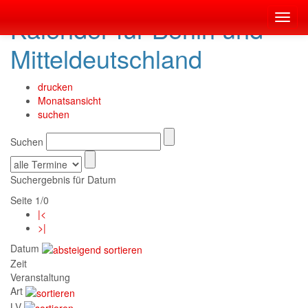
Kalender für Berlin und
Toggl
navig
Mitteldeutschland
drucken
Monatsansicht
suchen
Suchen
Suchergebnis für Datum
Seite 1/0
|<
>|
Datum
Zeit
Veranstaltung
Art
LV