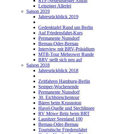
RTF-Neueinsteiger Anton
Leipziger Allerlei
Saison 2019
Jahresrückblick 2019
Gedenktafel Rund um Berlin
Auf Friedensfahrt-Kurs
Permanente Nunsdorf
Bernau-Oder-Bernau
Interview mit BRV-Präsidium
MTB-Tour Mehrower Runde
BRV stellt sich neu auf
Saison 2018
Jahresrückblick 2018
Zeitfahren Hamburg-Berlin
Semper-Wochenende
Permanente Nunsdorf
30. Eichhörnchentour
Bären beim Krusnoton
Havel-Quelle und Stechlinsee
RV Möwe Britz beim BRT
Lausitzer Seenland 100
Bernau-Oder-Bernau
Touristische Friedensfahrt