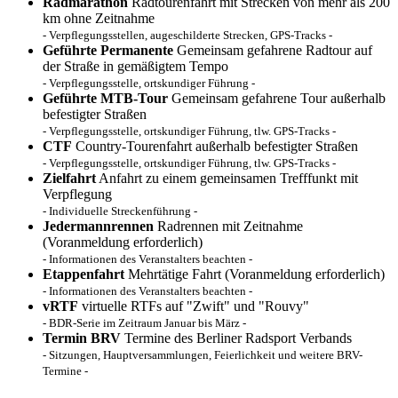
Radmarathon
Radtourenfahrt mit Strecken von mehr als 200
km ohne Zeitnahme
- Verpflegungsstellen, augeschilderte Strecken, GPS-Tracks -
Geführte Permanente
Gemeinsam gefahrene Radtour auf
der Straße in gemäßigtem Tempo
- Verpflegungsstelle, ortskundiger Führung -
Geführte MTB-Tour
Gemeinsam gefahrene Tour außerhalb
befestigter Straßen
- Verpflegungsstelle, ortskundiger Führung, tlw. GPS-Tracks -
CTF
Country-Tourenfahrt außerhalb befestigter Straßen
- Verpflegungsstelle, ortskundiger Führung, tlw. GPS-Tracks -
Zielfahrt
Anfahrt zu einem gemeinsamen Trefffunkt mit
Verpflegung
- Individuelle Streckenführung -
Jedermannrennen
Radrennen mit Zeitnahme
(Voranmeldung erforderlich)
- Informationen des Veranstalters beachten -
Etappenfahrt
Mehrtätige Fahrt (Voranmeldung erforderlich)
- Informationen des Veranstalters beachten -
vRTF
virtuelle RTFs auf "Zwift" und "Rouvy"
- BDR-Serie im Zeitraum Januar bis März -
Termin BRV
Termine des Berliner Radsport Verbands
- Sitzungen, Hauptversammlungen, Feierlichkeit und weitere BRV-
Termine -