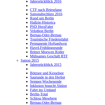
Jahresrückblick 2016
CTF nach Brieselang
Saisonabschluss 2016
Rund um Berlin
Hallzig-Historica
PSD HerzFahrt
Velothon Berlin
Bernau-Oder-Bernau
Touristische Friedensfahrt
Permanente Hofjagdweg
Havel-Frühlingsrunde
Britzer Moewen Roller
Mühsames Geschäft RTF
Saison 2015
Jahresrückblick 2015
Bötzsee und Kesselsee
Saurunde in den Herbst
Semper-Wochenende
Inklusion braucht Aktion
Fahrt ins Umland
Berlin-Total
Schloss Meseberg
Bernau-Oder-Bernau