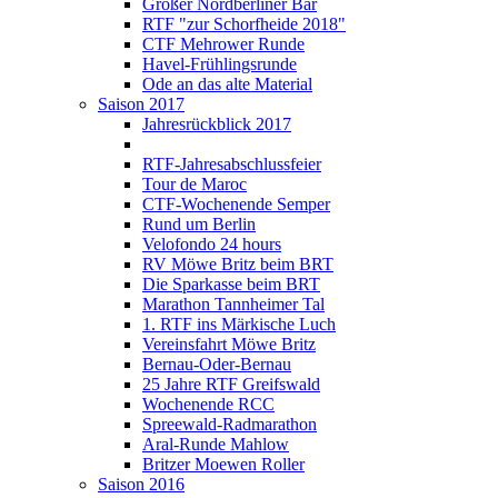
Großer Nordberliner Bär
RTF "zur Schorfheide 2018"
CTF Mehrower Runde
Havel-Frühlingsrunde
Ode an das alte Material
Saison 2017
Jahresrückblick 2017
RTF-Jahresabschlussfeier
Tour de Maroc
CTF-Wochenende Semper
Rund um Berlin
Velofondo 24 hours
RV Möwe Britz beim BRT
Die Sparkasse beim BRT
Marathon Tannheimer Tal
1. RTF ins Märkische Luch
Vereinsfahrt Möwe Britz
Bernau-Oder-Bernau
25 Jahre RTF Greifswald
Wochenende RCC
Spreewald-Radmarathon
Aral-Runde Mahlow
Britzer Moewen Roller
Saison 2016