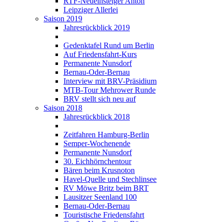
RTF-Neueinsteiger Anton
Leipziger Allerlei
Saison 2019
Jahresrückblick 2019
Gedenktafel Rund um Berlin
Auf Friedensfahrt-Kurs
Permanente Nunsdorf
Bernau-Oder-Bernau
Interview mit BRV-Präsidium
MTB-Tour Mehrower Runde
BRV stellt sich neu auf
Saison 2018
Jahresrückblick 2018
Zeitfahren Hamburg-Berlin
Semper-Wochenende
Permanente Nunsdorf
30. Eichhörnchentour
Bären beim Krusnoton
Havel-Quelle und Stechlinsee
RV Möwe Britz beim BRT
Lausitzer Seenland 100
Bernau-Oder-Bernau
Touristische Friedensfahrt