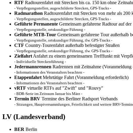
RTF
Radtourenfahrt mit Strecken bis ca. 150 km ohne Zeitna
- Verpflegungsstellen, augeschilderte Strecken, GPS-Tracks -
Radmarathon
Radtourenfahrt mit Strecken von mehr als 200
- Verpflegungsstellen, augeschilderte Strecken, GPS-Tracks -
Geführte Permanente
Gemeinsam gefahrene Radtour auf der
- Verpflegungsstelle, ortskundiger Führung -
Geführte MTB-Tour
Gemeinsam gefahrene Tour außerhalb bef
- Verpflegungsstelle, ortskundiger Führung, tlw. GPS-Tracks -
CTF
Country-Tourenfahrt außerhalb befestigter Straßen
- Verpflegungsstelle, ortskundiger Führung, tlw. GPS-Tracks -
Zielfahrt
Anfahrt zu einem gemeinsamen Trefffunkt mit Verpf
- Individuelle Streckenführung -
Jedermannrennen
Radrennen mit Zeitnahme (Voranmeldung e
- Informationen des Veranstalters beachten -
Etappenfahrt
Mehrtätige Fahrt (Voranmeldung erforderlich)
- Informationen des Veranstalters beachten -
vRTF
virtuelle RTFs auf "Zwift" und "Rouvy"
- BDR-Serie im Zeitraum Januar bis März -
Termin BRV
Termine des Berliner Radsport Verbands
- Sitzungen, Hauptversammlungen, Feierlichkeit und weitere BRV-Termine
LV
(Landesverband)
BER
Berlin