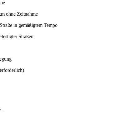
hme
 km ohne Zeitnahme
 Straße in gemäßigtem Tempo
estigter Straßen
legung
rforderlich)
 -