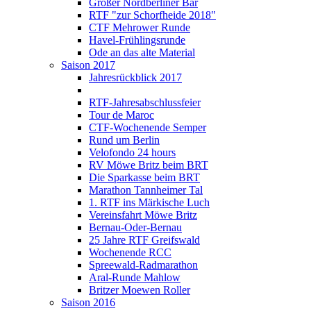
Großer Nordberliner Bär
RTF "zur Schorfheide 2018"
CTF Mehrower Runde
Havel-Frühlingsrunde
Ode an das alte Material
Saison 2017
Jahresrückblick 2017
RTF-Jahresabschlussfeier
Tour de Maroc
CTF-Wochenende Semper
Rund um Berlin
Velofondo 24 hours
RV Möwe Britz beim BRT
Die Sparkasse beim BRT
Marathon Tannheimer Tal
1. RTF ins Märkische Luch
Vereinsfahrt Möwe Britz
Bernau-Oder-Bernau
25 Jahre RTF Greifswald
Wochenende RCC
Spreewald-Radmarathon
Aral-Runde Mahlow
Britzer Moewen Roller
Saison 2016