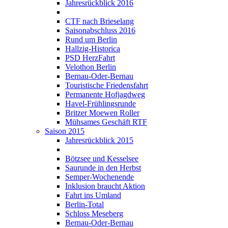
Jahresrückblick 2016
CTF nach Brieselang
Saisonabschluss 2016
Rund um Berlin
Hallzig-Historica
PSD HerzFahrt
Velothon Berlin
Bernau-Oder-Bernau
Touristische Friedensfahrt
Permanente Hofjagdweg
Havel-Frühlingsrunde
Britzer Moewen Roller
Mühsames Geschäft RTF
Saison 2015
Jahresrückblick 2015
Bötzsee und Kesselsee
Saurunde in den Herbst
Semper-Wochenende
Inklusion braucht Aktion
Fahrt ins Umland
Berlin-Total
Schloss Meseberg
Bernau-Oder-Bernau