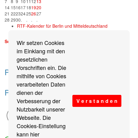
7
8
9
10
11
12
13
14
15
16
17
18
19
20
21
22
23
24
25
26
27
28
29
30
.
.
.
.
RTF-Kalender für Berlin und Mitteldeutschland
Sonntag, 13. September 2026
Wir setzen Cookies
mehr
im Einklang mit den
gesetzlichen
Vorschriften ein. Die
Partner des Breitensports
mithilfe von Cookies
verarbeiteten Daten
Partner von BRV-Breitensport.de
dienen der
Verbesserung der
V e r s t a n d e n
Nutzbarkeit unserer
Webseite. Die
Cookies-Einstellung
kann hier