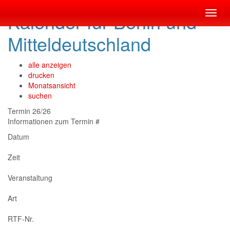
Kalender für Berlin und
Toggl
navig
Mitteldeutschland
alle anzeigen
drucken
Monatsansicht
suchen
Termin 26/26
Informationen zum Termin #
Datum
Zeit
Veranstaltung
Art
RTF-Nr.