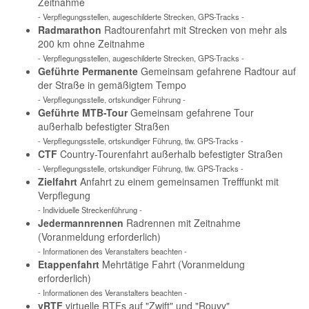
Zeitnahme
- Verpflegungsstellen, augeschilderte Strecken, GPS-Tracks -
Radmarathon
Radtourenfahrt mit Strecken von mehr als
200 km ohne Zeitnahme
- Verpflegungsstellen, augeschilderte Strecken, GPS-Tracks -
Geführte Permanente
Gemeinsam gefahrene Radtour auf
der Straße in gemäßigtem Tempo
- Verpflegungsstelle, ortskundiger Führung -
Geführte MTB-Tour
Gemeinsam gefahrene Tour
außerhalb befestigter Straßen
- Verpflegungsstelle, ortskundiger Führung, tlw. GPS-Tracks -
CTF
Country-Tourenfahrt außerhalb befestigter Straßen
- Verpflegungsstelle, ortskundiger Führung, tlw. GPS-Tracks -
Zielfahrt
Anfahrt zu einem gemeinsamen Trefffunkt mit
Verpflegung
- Individuelle Streckenführung -
Jedermannrennen
Radrennen mit Zeitnahme
(Voranmeldung erforderlich)
- Informationen des Veranstalters beachten -
Etappenfahrt
Mehrtätige Fahrt (Voranmeldung
erforderlich)
- Informationen des Veranstalters beachten -
vRTF
virtuelle RTFs auf "Zwift" und "Rouvy"