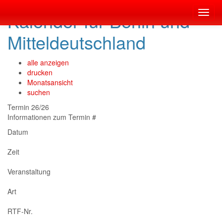
Kalender für Berlin und
Toggl
navig
Mitteldeutschland
alle anzeigen
drucken
Monatsansicht
suchen
Termin 26/26
Informationen zum Termin #
Datum
Zeit
Veranstaltung
Art
RTF-Nr.