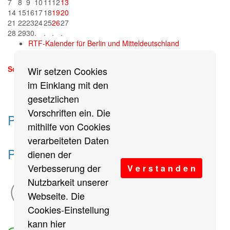
7
8
9
10
11
12
13
14
15
16
17
18
19
20
21
22
23
24
25
26
27
28
29
30
.
.
.
.
RTF-Kalender für Berlin und Mitteldeutschland
Sonntag, 13. September 2026
Wir setzen Cookies
mehr
im Einklang mit den
gesetzlichen
Vorschriften ein. Die
Partner des Breitensports
mithilfe von Cookies
verarbeiteten Daten
Partner von BRV-Breitensport.de
dienen der
Verbesserung der
V e r s t a n d e n
Nutzbarkeit unserer
Webseite. Die
Cookies-Einstellung
kann hier