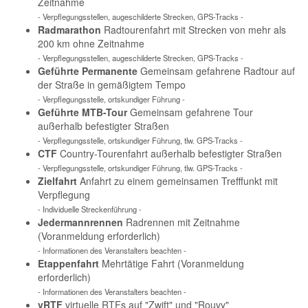
Zeitnahme
- Verpflegungsstellen, augeschilderte Strecken, GPS-Tracks -
Radmarathon
Radtourenfahrt mit Strecken von mehr als
200 km ohne Zeitnahme
- Verpflegungsstellen, augeschilderte Strecken, GPS-Tracks -
Geführte Permanente
Gemeinsam gefahrene Radtour auf
der Straße in gemäßigtem Tempo
- Verpflegungsstelle, ortskundiger Führung -
Geführte MTB-Tour
Gemeinsam gefahrene Tour
außerhalb befestigter Straßen
- Verpflegungsstelle, ortskundiger Führung, tlw. GPS-Tracks -
CTF
Country-Tourenfahrt außerhalb befestigter Straßen
- Verpflegungsstelle, ortskundiger Führung, tlw. GPS-Tracks -
Zielfahrt
Anfahrt zu einem gemeinsamen Trefffunkt mit
Verpflegung
- Individuelle Streckenführung -
Jedermannrennen
Radrennen mit Zeitnahme
(Voranmeldung erforderlich)
- Informationen des Veranstalters beachten -
Etappenfahrt
Mehrtätige Fahrt (Voranmeldung
erforderlich)
- Informationen des Veranstalters beachten -
vRTF
virtuelle RTFs auf "Zwift" und "Rouvy"