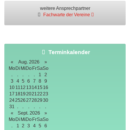
weitere Ansprechpartner
Fachwarte der Vereine
Terminkalender
«
Aug. 2026
»
Mo
Di
Mi
Do
Fr
Sa
So
.
.
.
.
.
1
2
3
4
5
6
7
8
9
10
11
12
13
14
15
16
17
18
19
20
21
22
23
24
25
26
27
28
29
30
31
.
.
.
.
.
.
«
Sept. 2026
»
Mo
Di
Mi
Do
Fr
Sa
So
.
1
2
3
4
5
6