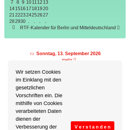
7
8
9
10
11
12
13
14
15
16
17
18
19
20
21
22
23
24
25
26
27
28
29
30
.
.
.
.
RTF-Kalender für Berlin und Mitteldeutschland
Sonntag, 13. September 2026
mehr
Wir setzen Cookies
im Einklang mit den
Partner des Breitensports
gesetzlichen
Vorschriften ein. Die
Partner von BRV-Breitensport.de
mithilfe von Cookies
verarbeiteten Daten
dienen der
Verbesserung der
V e r s t a n d e n