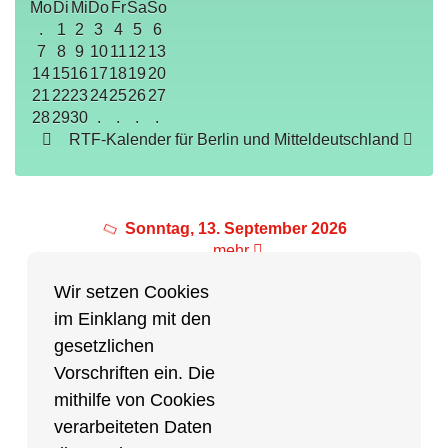
Mo
Di
Mi
Do
Fr
Sa
So
.
1
2
3
4
5
6
7
8
9
10
11
12
13
14
15
16
17
18
19
20
21
22
23
24
25
26
27
28
29
30
.
.
.
.
RTF-Kalender für Berlin und Mitteldeutschland
Sonntag, 13. September 2026
mehr
Wir setzen Cookies
im Einklang mit den
Partner des Breitensports
gesetzlichen
Vorschriften ein. Die
Partner von BRV-Breitensport.de
mithilfe von Cookies
verarbeiteten Daten