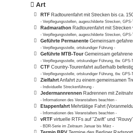
Art
RTF
Radtourenfahrt mit Strecken bis ca. 1
- Verpflegungsstellen, augeschilderte Strecken, GPS-
Radmarathon
Radtourenfahrt mit Strecken
- Verpflegungsstellen, augeschilderte Strecken, GPS-
Geführte Permanente
Gemeinsam gefahren
- Verpflegungsstelle, ortskundiger Führung -
Geführte MTB-Tour
Gemeinsam gefahrene T
- Verpflegungsstelle, ortskundiger Führung, tlw. GPS-
CTF
Country-Tourenfahrt außerhalb befesti
- Verpflegungsstelle, ortskundiger Führung, tlw. GPS-
Zielfahrt
Anfahrt zu einem gemeinsamen Tref
- Individuelle Streckenführung -
Jedermannrennen
Radrennen mit Zeitnahm
- Informationen des Veranstalters beachten -
Etappenfahrt
Mehrtätige Fahrt (Voranmeldun
- Informationen des Veranstalters beachten -
vRTF
virtuelle RTFs auf "Zwift" und "Rouvy
- BDR-Serie im Zeitraum Januar bis März -
Termin BRV
Termine des Berliner Radspor