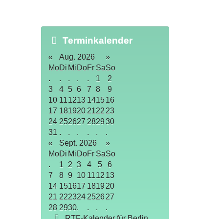
Terminkalender
«
Aug. 2026
»
Mo
Di
Mi
Do
Fr
Sa
So
.
.
.
.
.
1
2
3
4
5
6
7
8
9
10
11
12
13
14
15
16
17
18
19
20
21
22
23
24
25
26
27
28
29
30
31
.
.
.
.
.
.
«
Sept. 2026
»
Mo
Di
Mi
Do
Fr
Sa
So
.
1
2
3
4
5
6
7
8
9
10
11
12
13
14
15
16
17
18
19
20
21
22
23
24
25
26
27
28
29
30
.
.
.
.
RTF-Kalender für Berlin