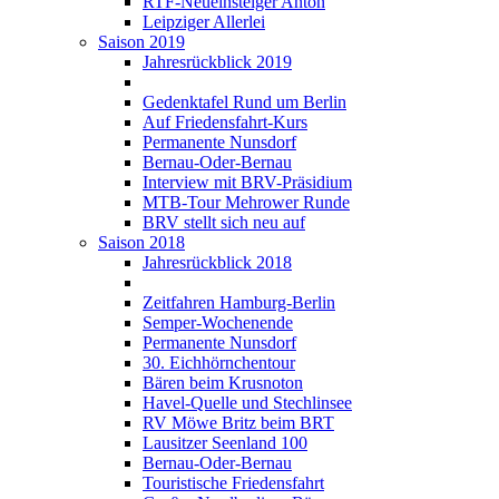
RTF-Neueinsteiger Anton
Leipziger Allerlei
Saison 2019
Jahresrückblick 2019
Gedenktafel Rund um Berlin
Auf Friedensfahrt-Kurs
Permanente Nunsdorf
Bernau-Oder-Bernau
Interview mit BRV-Präsidium
MTB-Tour Mehrower Runde
BRV stellt sich neu auf
Saison 2018
Jahresrückblick 2018
Zeitfahren Hamburg-Berlin
Semper-Wochenende
Permanente Nunsdorf
30. Eichhörnchentour
Bären beim Krusnoton
Havel-Quelle und Stechlinsee
RV Möwe Britz beim BRT
Lausitzer Seenland 100
Bernau-Oder-Bernau
Touristische Friedensfahrt