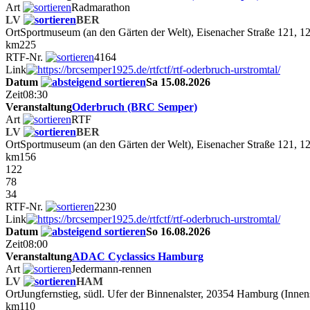
Art
Radmarathon
LV
BER
Ort
Sportmuseum (an den Gärten der Welt), Eisenacher Straße 121, 
km
225
RTF-Nr.
4164
Link
Datum
Sa 15.08.2026
Zeit
08:30
Veranstaltung
Oderbruch (BRC Semper)
Art
RTF
LV
BER
Ort
Sportmuseum (an den Gärten der Welt), Eisenacher Straße 121, 
km
156
122
78
34
RTF-Nr.
2230
Link
Datum
So 16.08.2026
Zeit
08:00
Veranstaltung
ADAC Cyclassics Hamburg
Art
Jedermann-rennen
LV
HAM
Ort
Jungfernstieg, südl. Ufer der Binnenalster, 20354 Hamburg (Innen
km
110