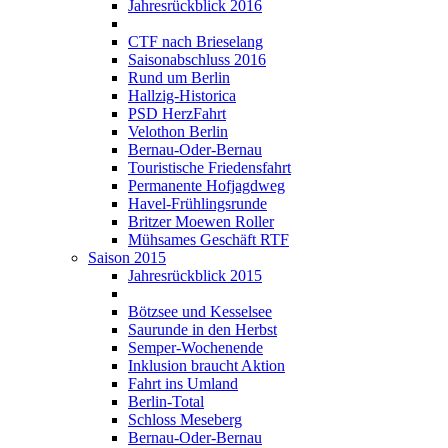
Jahresrückblick 2016
CTF nach Brieselang
Saisonabschluss 2016
Rund um Berlin
Hallzig-Historica
PSD HerzFahrt
Velothon Berlin
Bernau-Oder-Bernau
Touristische Friedensfahrt
Permanente Hofjagdweg
Havel-Frühlingsrunde
Britzer Moewen Roller
Mühsames Geschäft RTF
Saison 2015
Jahresrückblick 2015
Bötzsee und Kesselsee
Saurunde in den Herbst
Semper-Wochenende
Inklusion braucht Aktion
Fahrt ins Umland
Berlin-Total
Schloss Meseberg
Bernau-Oder-Bernau