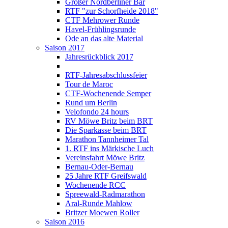
Großer Nordberliner Bär
RTF "zur Schorfheide 2018"
CTF Mehrower Runde
Havel-Frühlingsrunde
Ode an das alte Material
Saison 2017
Jahresrückblick 2017
RTF-Jahresabschlussfeier
Tour de Maroc
CTF-Wochenende Semper
Rund um Berlin
Velofondo 24 hours
RV Möwe Britz beim BRT
Die Sparkasse beim BRT
Marathon Tannheimer Tal
1. RTF ins Märkische Luch
Vereinsfahrt Möwe Britz
Bernau-Oder-Bernau
25 Jahre RTF Greifswald
Wochenende RCC
Spreewald-Radmarathon
Aral-Runde Mahlow
Britzer Moewen Roller
Saison 2016