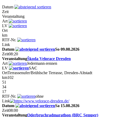
Datum
Zeit
Veranstaltung
Art
LV
Ort
km
RTF-Nr.
Link
Datum
So 09.08.2026
Zeit
08:20
Veranstaltung
Škoda Velorace Dresden
Art
Jedermann-rennen
LV
SAC
Ort
Terrassenufer/Brühlsche Terrasse, Dresden-Altstadt
km
102
51
34
17
RTF-Nr.
ohne
Link
Datum
Sa 15.08.2026
Zeit
08:00
Veranstaltung
Oderbruchradmarathon (BRC Semper)