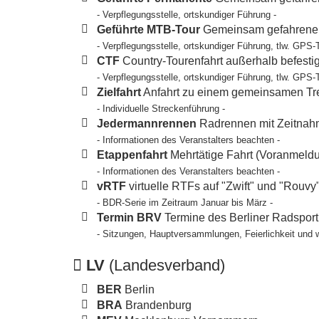
- Verpflegungsstelle, ortskundiger Führung -
Geführte MTB-Tour
Gemeinsam gefahrene T
- Verpflegungsstelle, ortskundiger Führung, tlw. GPS-
CTF
Country-Tourenfahrt außerhalb befesti
- Verpflegungsstelle, ortskundiger Führung, tlw. GPS-
Zielfahrt
Anfahrt zu einem gemeinsamen Tref
- Individuelle Streckenführung -
Jedermannrennen
Radrennen mit Zeitnahm
- Informationen des Veranstalters beachten -
Etappenfahrt
Mehrtätige Fahrt (Voranmeldun
- Informationen des Veranstalters beachten -
vRTF
virtuelle RTFs auf "Zwift" und "Rouvy
- BDR-Serie im Zeitraum Januar bis März -
Termin BRV
Termine des Berliner Radspor
- Sitzungen, Hauptversammlungen, Feierlichkeit und 
LV
(Landesverband)
BER
Berlin
BRA
Brandenburg