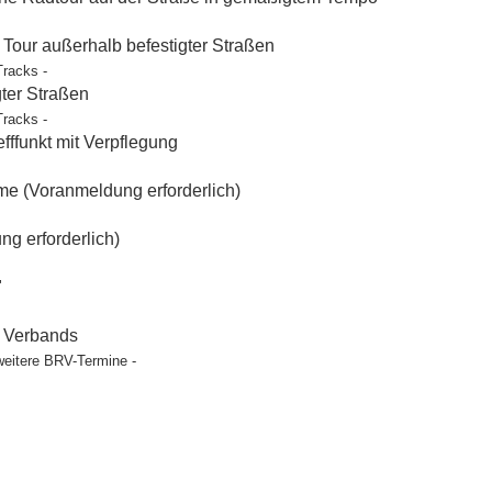
our außerhalb befestigter Straßen
Tracks -
gter Straßen
Tracks -
ffunkt mit Verpflegung
e (Voranmeldung erforderlich)
g erforderlich)
"
t Verbands
weitere BRV-Termine -