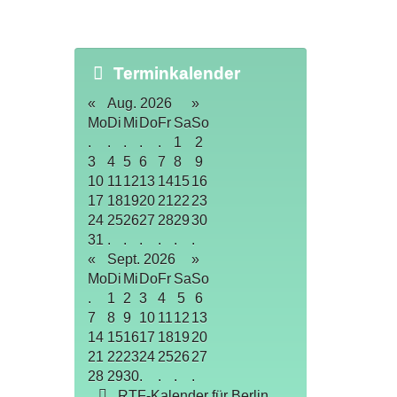
Terminkalender
«
Aug. 2026
»
Mo
Di
Mi
Do
Fr
Sa
So
.
.
.
.
.
1
2
3
4
5
6
7
8
9
10
11
12
13
14
15
16
17
18
19
20
21
22
23
24
25
26
27
28
29
30
31
.
.
.
.
.
.
«
Sept. 2026
»
Mo
Di
Mi
Do
Fr
Sa
So
.
1
2
3
4
5
6
7
8
9
10
11
12
13
14
15
16
17
18
19
20
21
22
23
24
25
26
27
28
29
30
.
.
.
.
RTF-Kalender für Berlin