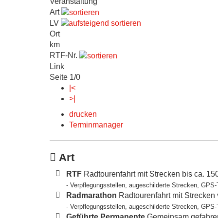
Veranstaltung
Art
LV
Ort
km
RTF-Nr.
Link
Seite 1/0
|<
>|
drucken
Terminmanager
Art
RTF
Radtourenfahrt mit Strecken bis ca. 1
- Verpflegungsstellen, augeschilderte Strecken, GPS-
Radmarathon
Radtourenfahrt mit Strecken
- Verpflegungsstellen, augeschilderte Strecken, GPS-
Geführte Permanente
Gemeinsam gefahren