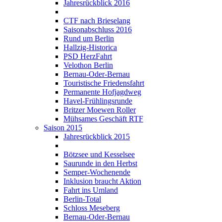
Jahresrückblick 2016
CTF nach Brieselang
Saisonabschluss 2016
Rund um Berlin
Hallzig-Historica
PSD HerzFahrt
Velothon Berlin
Bernau-Oder-Bernau
Touristische Friedensfahrt
Permanente Hofjagdweg
Havel-Frühlingsrunde
Britzer Moewen Roller
Mühsames Geschäft RTF
Saison 2015
Jahresrückblick 2015
Bötzsee und Kesselsee
Saurunde in den Herbst
Semper-Wochenende
Inklusion braucht Aktion
Fahrt ins Umland
Berlin-Total
Schloss Meseberg
Bernau-Oder-Bernau