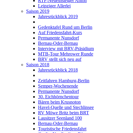
RTF-Neueinsteiger Anton
Leipziger Allerlei
Saison 2019
Jahresrückblick 2019
Gedenktafel Rund um Berlin
Auf Friedensfahrt-Kurs
Permanente Nunsdorf
Bernau-Oder-Bernau
Interview mit BRV-Präsidium
MTB-Tour Mehrower Runde
BRV stellt sich neu auf
Saison 2018
Jahresrückblick 2018
Zeitfahren Hamburg-Berlin
Semper-Wochenende
Permanente Nunsdorf
30. Eichhörnchentour
Bären beim Krusnoton
Havel-Quelle und Stechlinsee
RV Möwe Britz beim BRT
Lausitzer Seenland 100
Bernau-Oder-Bernau
Touristische Friedensfahrt