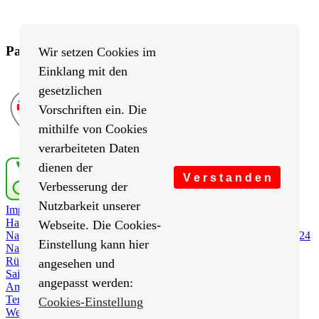
Partner von BRV-Breitensport.de
Wir setzen Cookies im
Einklang mit den
gesetzlichen
Vorschriften ein. Die
mithilfe von Cookies
verarbeiteten Daten
dienen der
V e r s t a n d e n
Verbesserung der
Nutzbarkeit unserer
Impressum
/
Cookies Einstellungen
/
Datenschutz
/
Haftungsausschluss
/
Sitemap
Webseite. Die Cookies-
Nachrichten
Nachrichten 2026
Nachrichten 2025
Nachrichten 2024
Einstellung kann hier
Nachrichten 2023
Nachrichten 2022
Nachrichten 2021
Rückblick
Saison 2021
Saison 2020
Saison 2019
Saison 2018
angesehen und
Saison 2017
Saison 2016
Saison 2015
angepasst werden:
Amtliches
RTF-Ergebnisse
Protokolle
Termine
Rund um Berlin
RTF-Kalender
Cookies-Einstellung
Wer sind wir?
Vereine