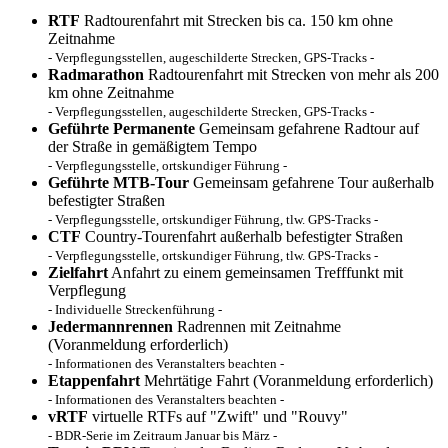
RTF
Radtourenfahrt mit Strecken bis ca. 150 km ohne
Zeitnahme
- Verpflegungsstellen, augeschilderte Strecken, GPS-Tracks -
Radmarathon
Radtourenfahrt mit Strecken von mehr als 200
km ohne Zeitnahme
- Verpflegungsstellen, augeschilderte Strecken, GPS-Tracks -
Geführte Permanente
Gemeinsam gefahrene Radtour auf
der Straße in gemäßigtem Tempo
- Verpflegungsstelle, ortskundiger Führung -
Geführte MTB-Tour
Gemeinsam gefahrene Tour außerhalb
befestigter Straßen
- Verpflegungsstelle, ortskundiger Führung, tlw. GPS-Tracks -
CTF
Country-Tourenfahrt außerhalb befestigter Straßen
- Verpflegungsstelle, ortskundiger Führung, tlw. GPS-Tracks -
Zielfahrt
Anfahrt zu einem gemeinsamen Trefffunkt mit
Verpflegung
- Individuelle Streckenführung -
Jedermannrennen
Radrennen mit Zeitnahme
(Voranmeldung erforderlich)
- Informationen des Veranstalters beachten -
Etappenfahrt
Mehrtätige Fahrt (Voranmeldung erforderlich)
- Informationen des Veranstalters beachten -
vRTF
virtuelle RTFs auf "Zwift" und "Rouvy"
- BDR-Serie im Zeitraum Januar bis März -