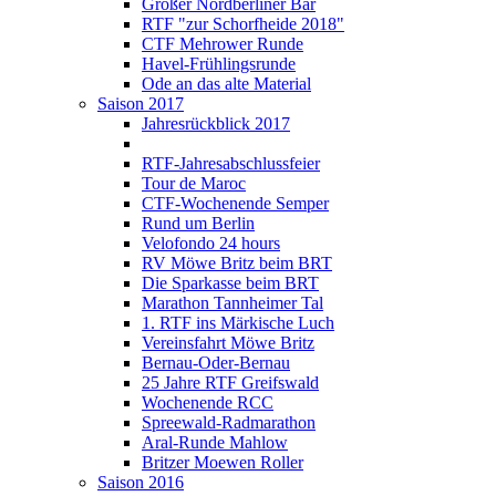
Großer Nordberliner Bär
RTF "zur Schorfheide 2018"
CTF Mehrower Runde
Havel-Frühlingsrunde
Ode an das alte Material
Saison 2017
Jahresrückblick 2017
RTF-Jahresabschlussfeier
Tour de Maroc
CTF-Wochenende Semper
Rund um Berlin
Velofondo 24 hours
RV Möwe Britz beim BRT
Die Sparkasse beim BRT
Marathon Tannheimer Tal
1. RTF ins Märkische Luch
Vereinsfahrt Möwe Britz
Bernau-Oder-Bernau
25 Jahre RTF Greifswald
Wochenende RCC
Spreewald-Radmarathon
Aral-Runde Mahlow
Britzer Moewen Roller
Saison 2016